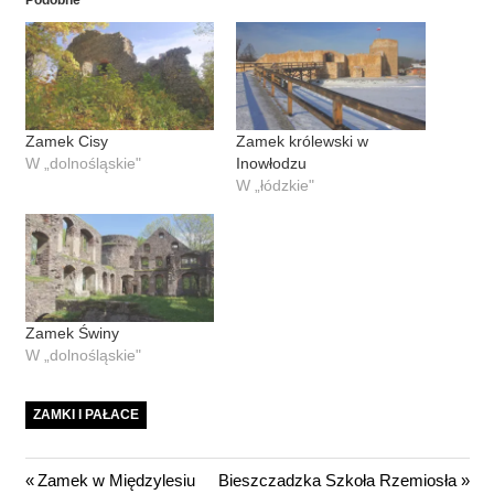
Podobne
Zamek Cisy
Zamek królewski w
W „dolnośląskie"
Inowłodzu
W „łódzkie"
Zamek Świny
W „dolnośląskie"
ZAMKI I PAŁACE
Nawigacja
Previous
Next
Zamek w Międzylesiu
Bieszczadzka Szkoła Rzemiosła