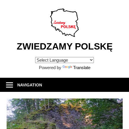
Skip
to
content
ZWIEDZAMY POLSKĘ
Atrakcje
turystyczne
Powered by
Translate
w
Polsce
NAVIGATION