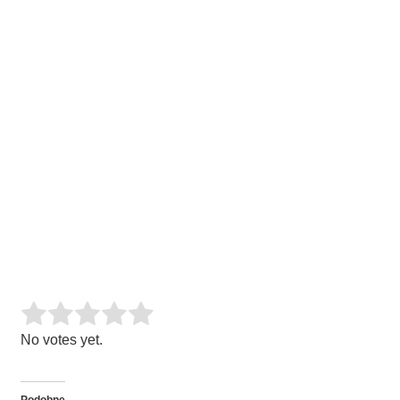
Rate this item:
SUBMIT RATING
No votes yet.