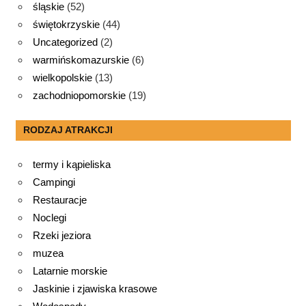
śląskie
(52)
świętokrzyskie
(44)
Uncategorized
(2)
warmińskomazurskie
(6)
wielkopolskie
(13)
zachodniopomorskie
(19)
RODZAJ ATRAKCJI
termy i kąpieliska
Campingi
Restauracje
Noclegi
Rzeki jeziora
muzea
Latarnie morskie
Jaskinie i zjawiska krasowe