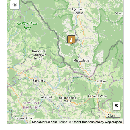
5 km
MapsMarker.com
| Mapa: ©
OpenStreetMap osoby wspierające