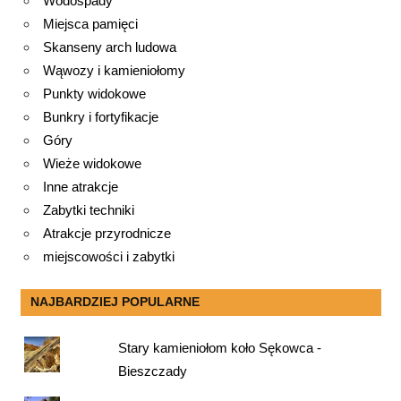
Wodospady
Miejsca pamięci
Skanseny arch ludowa
Wąwozy i kamieniołomy
Punkty widokowe
Bunkry i fortyfikacje
Góry
Wieże widokowe
Inne atrakcje
Zabytki techniki
Atrakcje przyrodnicze
miejscowości i zabytki
NAJBARDZIEJ POPULARNE
Stary kamieniołom koło Sękowca -
Bieszczady