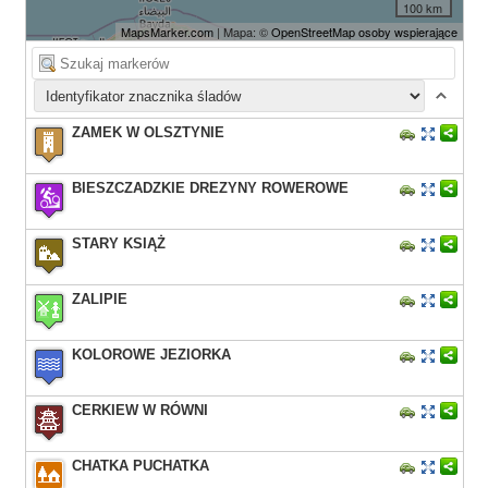
100 km
MapsMarker.com
| Mapa: ©
OpenStreetMap osoby wspierające
ZAMEK W OLSZTYNIE
BIESZCZADZKIE DREZYNY ROWEROWE
STARY KSIĄŻ
ZALIPIE
KOLOROWE JEZIORKA
CERKIEW W RÓWNI
CHATKA PUCHATKA