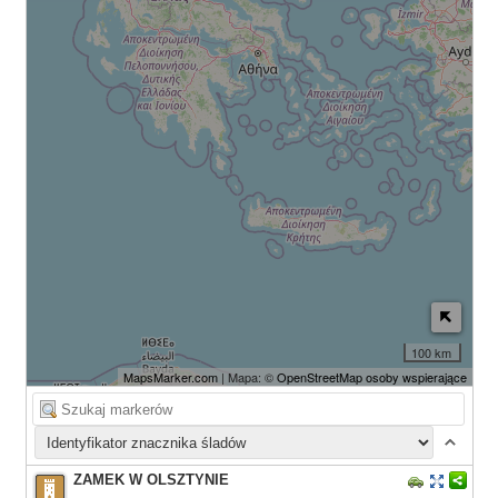
100 km
MapsMarker.com
| Mapa: ©
OpenStreetMap osoby wspierające
ZAMEK W OLSZTYNIE