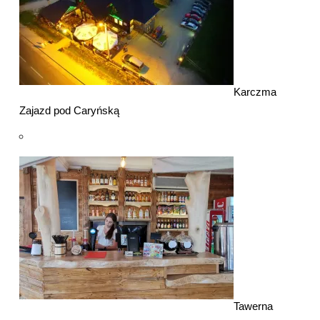
Karczma
Zajazd pod Caryńską
Tawerna