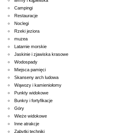
termy i kąpieliska
Campingi
Restauracje
Noclegi
Rzeki jeziora
muzea
Latarnie morskie
Jaskinie i zjawiska krasowe
Wodospady
Miejsca pamięci
Skanseny arch ludowa
Wąwozy i kamieniołomy
Punkty widokowe
Bunkry i fortyfikacje
Góry
Wieże widokowe
Inne atrakcje
Zabytki techniki