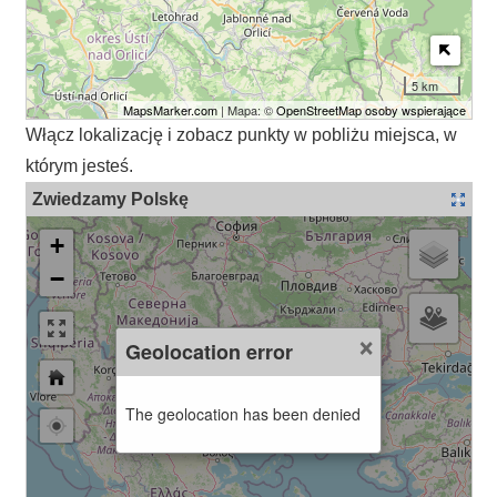
5 km
MapsMarker.com
| Mapa: ©
OpenStreetMap osoby wspierające
Włącz lokalizację i zobacz punkty w pobliżu miejsca, w
którym jesteś.
Zwiedzamy Polskę
+
−
×
Geolocation error
The geolocation has been denied