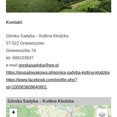
Kontakt:
Górska Sadyba – Kotlina Kłodzka
57-522 Gniewoszów
Gniewoszów 7A
tel. 606103637
e-mail
gorskasadyba@wp.pl
https://grupabiwakowa.pl/gorska-sadyba-kotlina-klodzka
https://www.facebook.com/profile.php?
id=100083609640601
Górska Sadyba – Kotlina Kłodzka
+