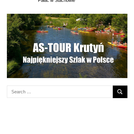
Pałac w Stachowie
Search
SEARC
for: