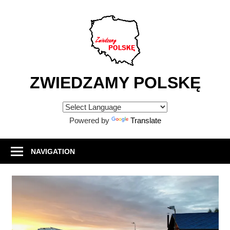
Skip
to
content
ZWIEDZAMY POLSKĘ
Atrakcje
turystyczne
Powered by
Translate
w
Polsce
NAVIGATION