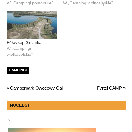
W „Campingi pomorskie"
W „Campingi dolnośląskie"
Półwysep Sielanka
W „Campingi
wielkopolskie"
CAMPINGI
Nawigacja
Previous
Next
Camperpark Owocowy Gaj
Fyrtel CAMP
Post:
Post:
wpisu
NOCLEGI