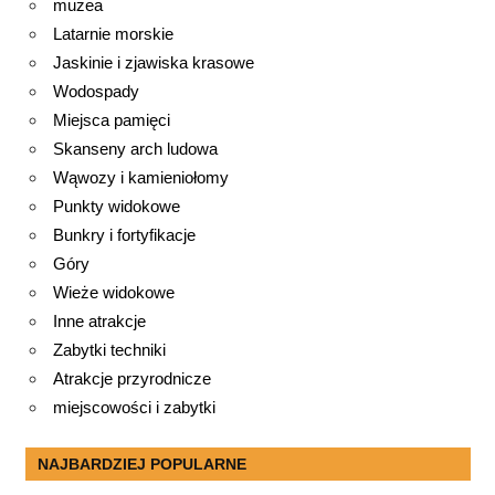
muzea
Latarnie morskie
Jaskinie i zjawiska krasowe
Wodospady
Miejsca pamięci
Skanseny arch ludowa
Wąwozy i kamieniołomy
Punkty widokowe
Bunkry i fortyfikacje
Góry
Wieże widokowe
Inne atrakcje
Zabytki techniki
Atrakcje przyrodnicze
miejscowości i zabytki
NAJBARDZIEJ POPULARNE