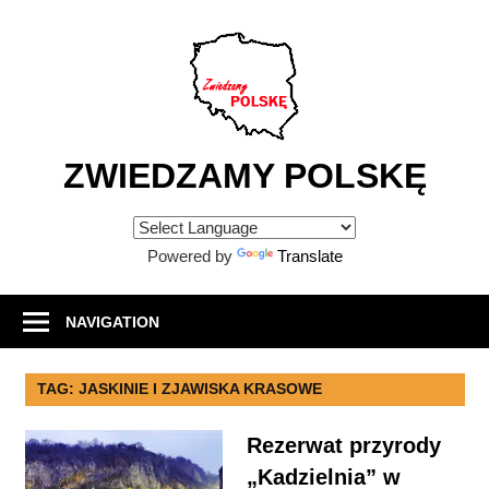
Skip
to
content
ZWIEDZAMY POLSKĘ
Atrakcje
turystyczne
Powered by
Translate
w
Polsce
NAVIGATION
TAG:
JASKINIE I ZJAWISKA KRASOWE
Rezerwat przyrody
„Kadzielnia” w