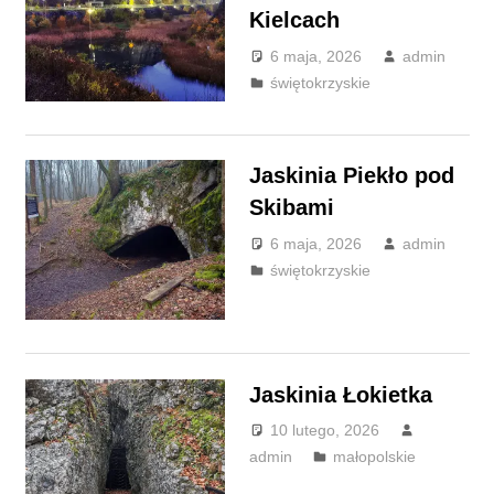
Kielcach
6 maja, 2026
admin
świętokrzyskie
Jaskinia Piekło pod
Skibami
6 maja, 2026
admin
świętokrzyskie
Jaskinia Łokietka
10 lutego, 2026
admin
małopolskie