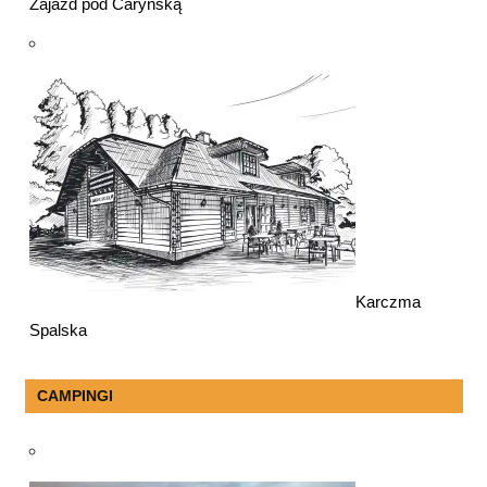
Zajazd pod Caryńską
Karczma
Spalska
CAMPINGI