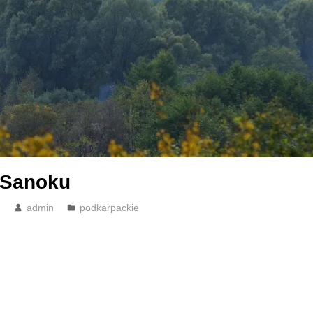
 Sanoku
1
admin
podkarpackie