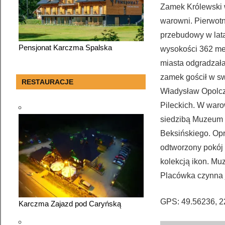
Zamek Królewski 
warowni. Pierwotn
przebudowy w lat
Pensjonat Karczma Spalska
wysokości 362 met
miasta odgradzała 
zamek gościł w sw
RESTAURACJE
Władysław Opolczy
Pileckich. W waro
siedzibą Muzeum H
Beksińskiego. Opr
odtworzony pokój
kolekcją ikon. Mu
Placówka czynna j
GPS: 49.56236, 2
Karczma Zajazd pod Caryńską