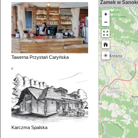
Zamek w Sanok
+
−
Tawerna Przystań Caryńska
Karczma Spalska