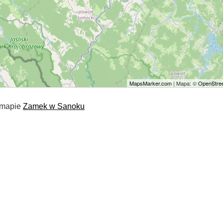
MapsMarker.com
| Mapa: ©
OpenStree
 mapie
Zamek w Sanoku