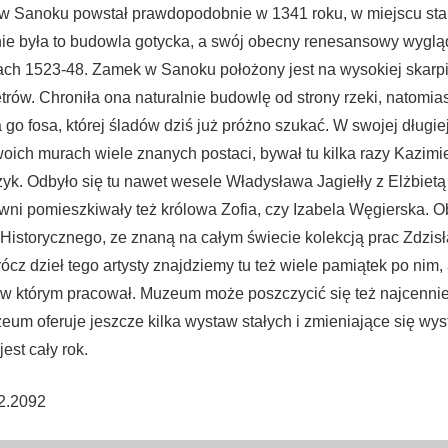
w Sanoku powstał prawdopodobnie w 1341 roku, w miejscu sta
ie była to budowla gotycka, a swój obecny renesansowy wyglą
ach 1523-48. Zamek w Sanoku położony jest na wysokiej skar
rów. Chroniła ona naturalnie budowlę od strony rzeki, natomias
go fosa, której śladów dziś już próżno szukać. W swojej długiej 
oich murach wiele znanych postaci, bywał tu kilka razy Kazimie
k. Odbyło się tu nawet wesele Władysława Jagiełły z Elżbiet
wni pomieszkiwały też królowa Zofia, czy Izabela Węgierska. O
istorycznego, ze znaną na całym świecie kolekcją prac Zdzis
ócz dzieł tego artysty znajdziemy tu też wiele pamiątek po nim,
 w którym pracował. Muzeum może poszczycić się też najcenni
zeum oferuje jeszcze kilka wystaw stałych i zmieniające się w
est cały rok.
2.2092