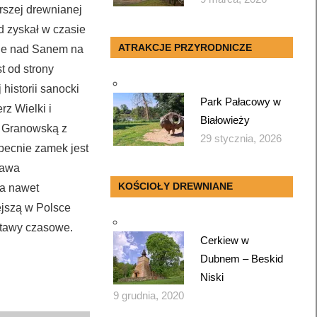
rszej drewnianej
d zyskał w czasie
ATRAKCJE PRZYRODNICZE
pie nad Sanem na
t od strony
historii sanocki
Park Pałacowy w
rz Wielki i
Białowieży
ą Granowską z
29 stycznia, 2026
becnie zamek jest
ława
KOŚCIOŁY DREWNIANE
 a nawet
ejszą w Polsce
ystawy czasowe.
Cerkiew w
Dubnem – Beskid
Niski
9 grudnia, 2020