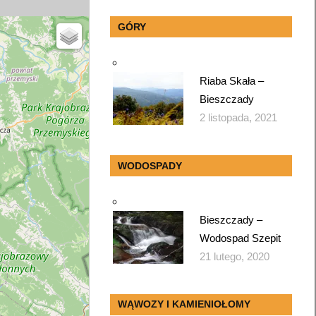
GÓRY
Riaba Skała –
Bieszczady
2 listopada, 2021
WODOSPADY
Bieszczady –
Wodospad Szepit
21 lutego, 2020
WĄWOZY I KAMIENIOŁOMY