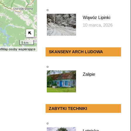
Wąwóz Lipinki
10 marca, 2026
5 km
tMap osoby wspierające
SKANSENY ARCH LUDOWA
Zalipie
ZABYTKI TECHNIKI
Lotnisko