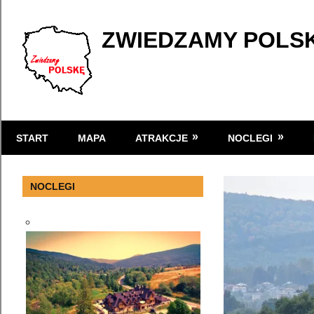
Skip
to
ZWIEDZAMY POLS
content
Atrakcje
turystyczne
START
MAPA
ATRAKCJE
NOCLEGI
w
Polsce
NOCLEGI