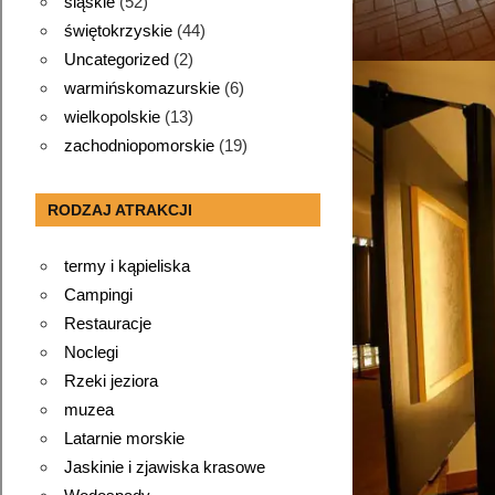
śląskie
(52)
świętokrzyskie
(44)
Uncategorized
(2)
warmińskomazurskie
(6)
wielkopolskie
(13)
zachodniopomorskie
(19)
RODZAJ ATRAKCJI
termy i kąpieliska
Campingi
Restauracje
Noclegi
Rzeki jeziora
muzea
Latarnie morskie
Jaskinie i zjawiska krasowe