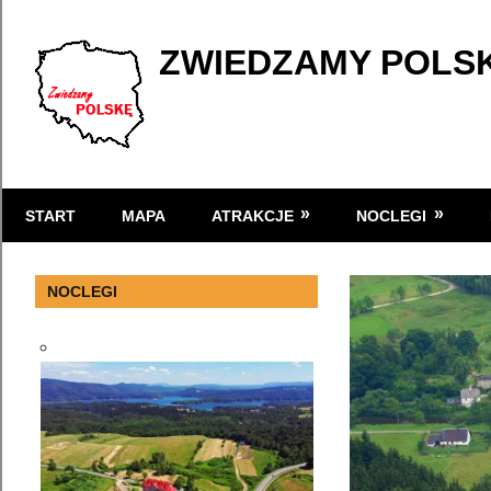
Skip
to
ZWIEDZAMY POLS
content
Atrakcje
turystyczne
START
MAPA
ATRAKCJE
NOCLEGI
w
Polsce
NOCLEGI