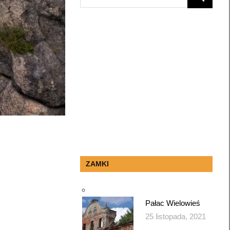
SEARCH
for:
ZAMKI
Pałac Wielowieś
25 listopada, 2021