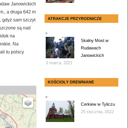
Rudaw Janowickich
m., a druga 642 m
ATRAKCJE PRZYRODNICZE
e, gdyż sam szczyt
szczone są nad
widok na
Skalny Most w
wskie. Na
Rudawach
li tu polscy
Janowickich
3 marca, 2021
KOŚCIOŁY DREWNIANE
Cerkiew w Tyliczu
25 stycznia, 2022