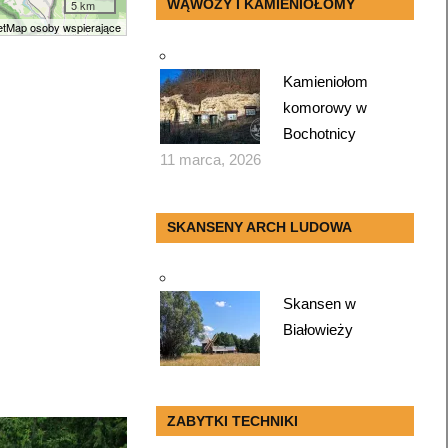
WĄWOZY I KAMIENIOŁOMY
5 km
tMap osoby wspierające
Kamieniołom
komorowy w
Bochotnicy
11 marca, 2026
SKANSENY ARCH LUDOWA
Skansen w
Białowieży
ZABYTKI TECHNIKI