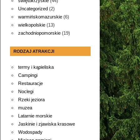
świętokrzyskie
(44)
Uncategorized
(2)
warmińskomazurskie
(6)
wielkopolskie
(13)
zachodniopomorskie
(19)
RODZAJ ATRAKCJI
termy i kąpieliska
Campingi
Restauracje
Noclegi
Rzeki jeziora
muzea
Latarnie morskie
Jaskinie i zjawiska krasowe
Wodospady