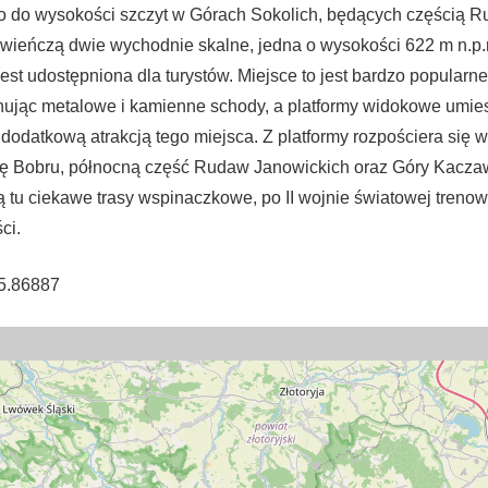
 co do wysokości szczyt w Górach Sokolich, będących częścią 
 wieńczą dwie wychodnie skalne, jedna o wysokości 622 m n.p.
est udostępniona dla turystów. Miejsce to jest bardzo popularn
jąc metalowe i kamienne schody, a platformy widokowe umie
 dodatkową atrakcją tego miejsca. Z platformy rozpościera się 
nę Bobru, północną część Rudaw Janowickich oraz Góry Kacza
 tu ciekawe trasy wspinaczkowe, po II wojnie światowej trenowa
ci.
5.86887