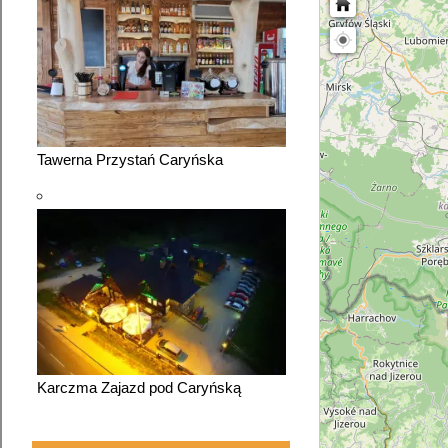
Tawerna Przystań Caryńska
Karczma Zajazd pod Caryńską