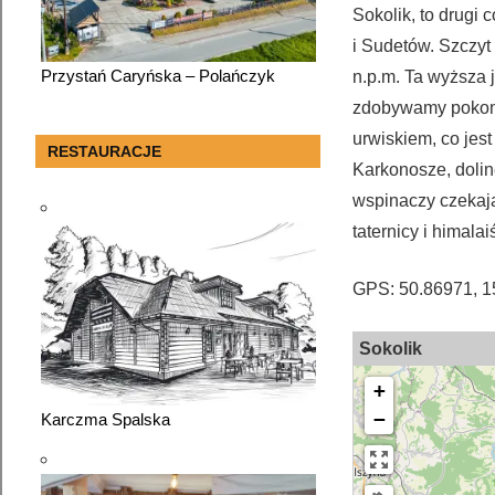
Sokolik, to drugi
i Sudetów. Szczyt
Przystań Caryńska – Polańczyk
n.p.m. Ta wyższa j
zdobywamy pokonu
urwiskiem, co jest
RESTAURACJE
Karkonosze, doli
wspinaczy czekają
taternicy i himalaiś
GPS: 50.86971, 1
Sokolik
+
−
Karczma Spalska