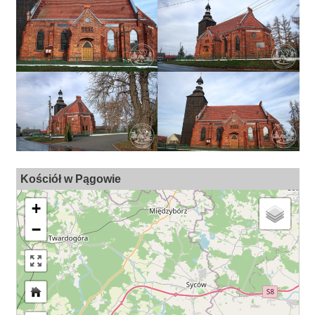
Kościół w Pągowie
+
−