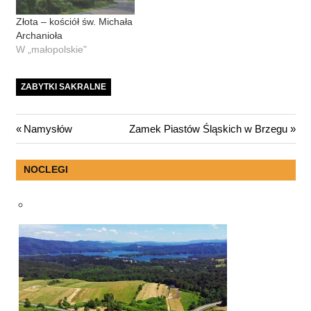
Złota – kościół św. Michała
Archanioła
W „małopolskie"
ZABYTKI SAKRALNE
Nawigacja
Previous
Next
Namysłów
Zamek Piastów Śląskich w Brzegu
Post:
Post:
wpisu
NOCLEGI