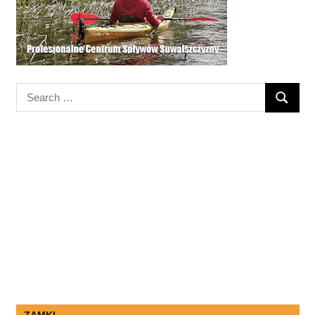
Search
SEARC
for:
ZAMKI