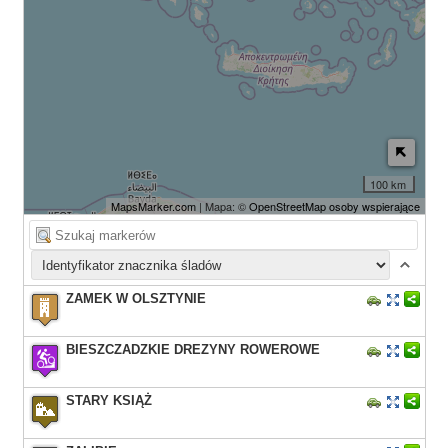
100 km
MapsMarker.com
| Mapa: ©
OpenStreetMap osoby wspierające
ZAMEK W OLSZTYNIE
BIESZCZADZKIE DREZYNY ROWEROWE
STARY KSIĄŻ