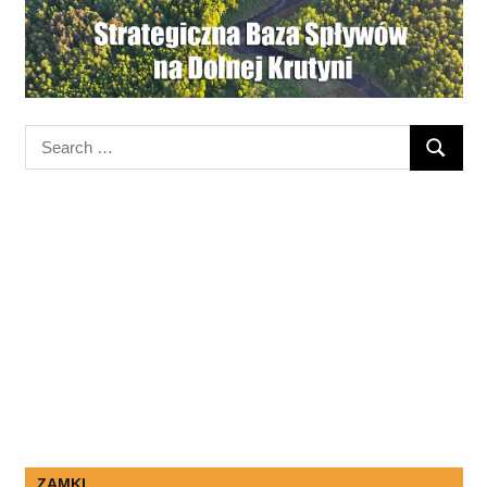
Search
SEARC
for:
ZAMKI