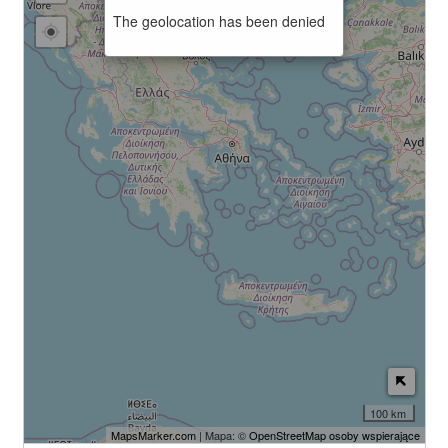
The geolocation has been denied
100 km
MapsMarker.com
| Mapa: ©
OpenStreetMap osoby wspierające