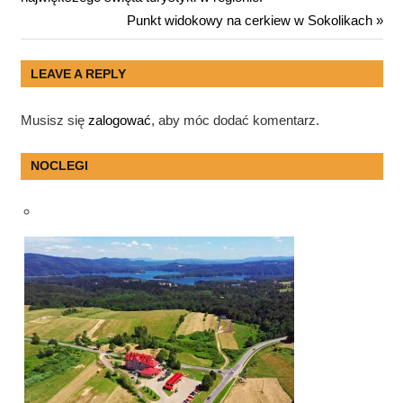
wpisu
Next
Punkt widokowy na cerkiew w Sokolikach
Post:
LEAVE A REPLY
Musisz się
zalogować
, aby móc dodać komentarz.
NOCLEGI