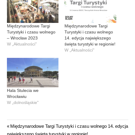
Międzynarodowe Targi
Międzynarodowe Targi
Turystyki i czasu wolnego
Turystyki i czasu wolnego
– Wrocław 2023
14. edycja największego
W „Aktualności"
święta turystyki w regionie!
W „Aktualności"
Hala Stulecia we
Wrocławiu
W „dolnośląskie"
Nawigacja
Previous
Międzynarodowe Targi Turystyki i czasu wolnego 14. edycja
Post:
największego święta turystyki w regionie!