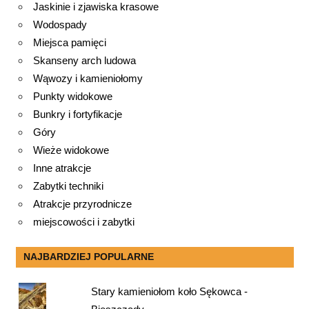
Jaskinie i zjawiska krasowe
Wodospady
Miejsca pamięci
Skanseny arch ludowa
Wąwozy i kamieniołomy
Punkty widokowe
Bunkry i fortyfikacje
Góry
Wieże widokowe
Inne atrakcje
Zabytki techniki
Atrakcje przyrodnicze
miejscowości i zabytki
NAJBARDZIEJ POPULARNE
Stary kamieniołom koło Sękowca -