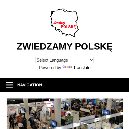
Skip
to
content
ZWIEDZAMY POLSKĘ
Atrakcje
turystyczne
Powered by
Translate
w
Polsce
NAVIGATION