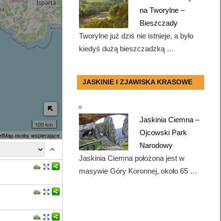
na Tworylne –
Bieszczady
Tworylne już dziś nie istnieje, a było
kiedyś dużą bieszczadzką …
JASKINIE I ZJAWISKA KRASOWE
Jaskinia Ciemna –
100 km
Ojcowski Park
tMap osoby wspierające
Narodowy
Jaskinia Ciemna położona jest w
masywie Góry Koronnej, około 65 …