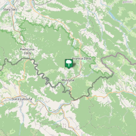
46
142
85
2
89