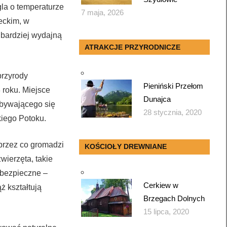
la o temperaturze
7 maja, 2026
eckim, w
jbardziej wydajną
ATRAKCJE PRZYRODNICZE
przyrody
Pieniński Przełom
 roku. Miejsce
Dunajca
dobywającego się
28 stycznia, 2020
kiego Potoku.
 przez co gromadzi
KOŚCIOŁY DREWNIANE
wierzęta, takie
iebezpieczne –
Cerkiew w
ż kształtują
Brzegach Dolnych
15 lipca, 2020