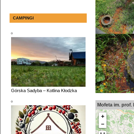
CAMPINGI
20
Górska Sadyba – Kotlina Kłodzka
Mofeta im. prof
+
−
32