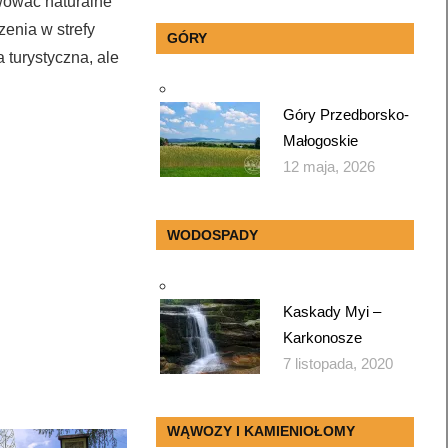
wować naturalne
enia w strefy
GÓRY
 turystyczna, ale
Góry Przedborsko-
Małogoskie
12 maja, 2026
WODOSPADY
Kaskady Myi –
Karkonosze
7 listopada, 2020
WĄWOZY I KAMIENIOŁOMY