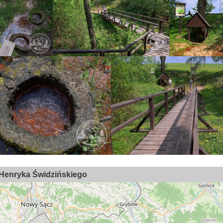
. Henryka Świdzińskiego
95
19