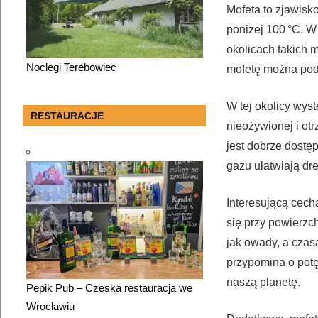
Mofeta to zjawisk
poniżej 100 °C. 
okolicach takich 
Noclegi Terebowiec
mofetę można podz
W tej okolicy wys
RESTAURACJE
nieożywionej i otr
jest dobrze dostę
gazu ułatwiają dr
Interesującą cechą
się przy powierzch
jak owady, a czas
przypomina o potę
naszą planetę.
Pepik Pub – Czeska restauracja we
Wrocławiu