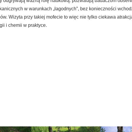
y odgrywają ważną rolę naukową: pozwalają badaczom obser
kanicznych w warunkach „łagodnych”, bez konieczności wchodz
. Wizyta przy takiej mofecie to więc nie tylko ciekawa atrakcja
gii i chemii w praktyce.