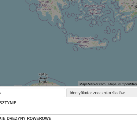
MapsMarker.com
| Mapa: ©
OpenStree
SZTYNIE
KIE DREZYNY ROWEROWE
Ż