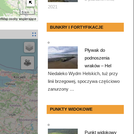
2021
5 km
tMap osoby wspierające
BUNKRY I FORTYFIKACJE
Pływak do
podnoszenia
wraków – Hel
Niedaleko Wydm Helskich, tuż przy
linii brzegowej, spoczywa częściowo
zanurzony …
PUNKTY WIDOKOWE
Punkt widokowy