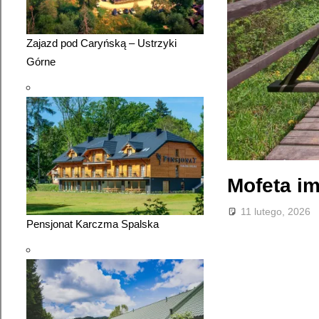
Zajazd pod Caryńską – Ustrzyki
Górne
Mofeta im
11 lutego, 2026
Pensjonat Karczma Spalska