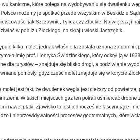
o wulkaniczne, które polega na wydobywaniu się dwutlenku węg
W Polsce możemy je spotkać przede wszystkim w Beskidzie Sąd
miejscowości jak Szczawnic, Tylicz czy Złockie. Największą i na
iwiać w pobliżu Złockiego, na skraju wioski Jastrzębik.
tępuje kilka mofet, jednak właśnie ta została uznana za pomnik 
zymała imię prof. Henryka Świdzińskiego, który odkrył ją w 1938
pne dla turystów – znajduje się blisko drogi, a podziwianie wy
ewniane pomosty, gdyż część mofet znajduje się w korycie Złoc
 mofet jest fakt, że dwutlenek węgla jest cięższy od powietrza,
ni ziemi. W takich miejscach gaz ten potrafi uśmiercać drobne z
ami nawet ptaki. Zjawisko to jest jednocześnie fascynujące i n
dze i nieprzewidywalności procesów geotermalnych, które wcią