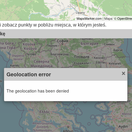
MapsMarker.com
| Mapa: ©
OpenStree
i zobacz punkty w pobliżu miejsca, w którym jesteś.
skę
×
Geolocation error
The geolocation has been denied