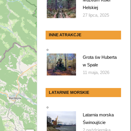
Helskiej
27 lipca, 2025
INNE ATRAKCJE
Grota św Huberta
w Spale
11 maja, 2026
LATARNIE MORSKIE
Latarnia morska
Świnoujście
2 października,