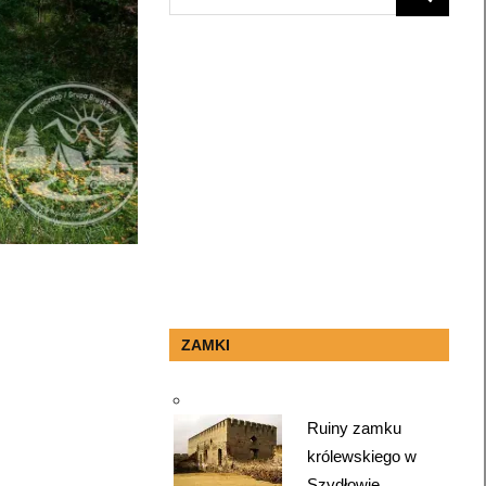
SEARCH
for:
ZAMKI
Ruiny zamku
królewskiego w
Szydłowie