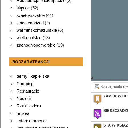
Restauracje podkarpackie
(2)
śląskie
(52)
świętokrzyskie
(44)
Uncategorized
(2)
warmińskomazurskie
(6)
wielkopolskie
(13)
zachodniopomorskie
(19)
RODZAJ ATRAKCJI
termy i kąpieliska
Campingi
Restauracje
ZAMEK W OL
Noclegi
Rzeki jeziora
BIESZCZADZ
muzea
Latarnie morskie
STARY KSIĄ