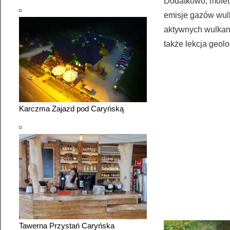
Dodatkowo, mofet
emisje gazów wul
aktywnych wulkanów
także lekcja geolo
Karczma Zajazd pod Caryńską
Tawerna Przystań Caryńska