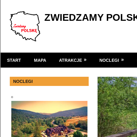
Skip
to
ZWIEDZAMY POLS
content
Atrakcje
turystyczne
START
MAPA
ATRAKCJE
NOCLEGI
w
Polsce
NOCLEGI