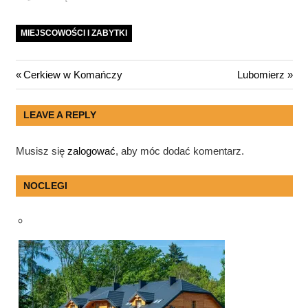
MIEJSCOWOŚCI I ZABYTKI
Nawigacja
Previous
Next
Cerkiew w Komańczy
Lubomierz
Post:
Post:
wpisu
LEAVE A REPLY
Musisz się
zalogować
, aby móc dodać komentarz.
NOCLEGI