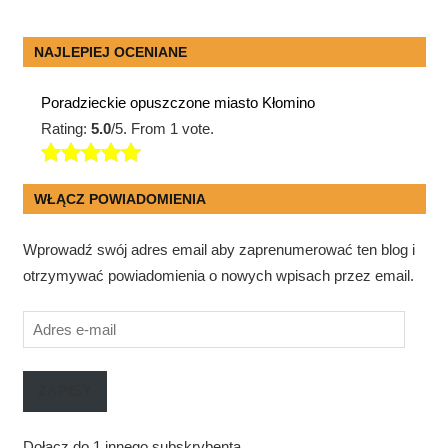
NAJLEPIEJ OCENIANE
Poradzieckie opuszczone miasto Kłomino
Rating:
5.0
/5. From 1 vote.
WŁĄCZ POWIADOMIENIA
Wprowadź swój adres email aby zaprenumerować ten blog i
otrzymywać powiadomienia o nowych wpisach przez email.
Adres
e-
mail
ZAPISY
Dołącz do 1 innego subskrybenta