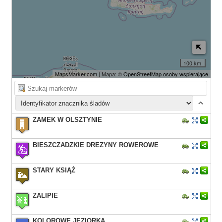
100 km
MapsMarker.com
| Mapa: ©
OpenStreetMap osoby wspierające
ZAMEK W OLSZTYNIE
BIESZCZADZKIE DREZYNY ROWEROWE
STARY KSIĄŻ
ZALIPIE
KOLOROWE JEZIORKA