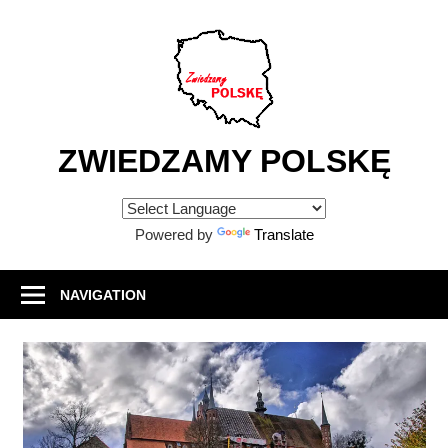
Skip
to
content
ZWIEDZAMY POLSKĘ
Atrakcje
turystyczne
Powered by
Translate
w
Polsce
NAVIGATION