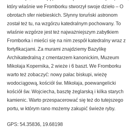
który właśnie we Fromborku stworzył swoje dzieło – O
obrotach sfer niebieskich. Słynny toruński astronom
został też tu, na wzgórzu katedralnym pochowany. To
właśnie wzgórze jest też najważniejszym zabytkiem
Fromborka i mieści się na nim zespół katedralny wraz z
fortyfikacjami. Za murami znajdziemy Bazylikę
Archikatedralną z cmentarzem kanonickim, Muzeum
Mikołaja Kopernika, 2 wieże i 6 baszt. We Fromborku
warto też zobaczyć: nowy pałac biskupi, wieżę
wodociągową, kościół św. Mikołaja, poewangelicki
kościół św. Wojciecha, basztę żeglarską i kilka starych
kamienic. Warto przespacerować się też do tutejszego
portu, w którym rano możemy zakupić świeże ryby.
GPS: 54.35836, 19.68198