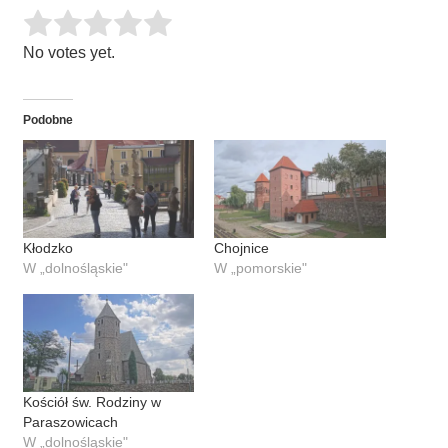
Rate this item:
SUBMIT RATING
No votes yet.
Podobne
Kłodzko
Chojnice
W „dolnośląskie"
W „pomorskie"
Kościół św. Rodziny w
Paraszowicach
W „dolnośląskie"