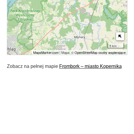
5 km
MapsMarker.com
| Mapa: ©
OpenStreetMap osoby wspierające
Zobacz na pełnej mapie
Frombork – miasto Kopernika