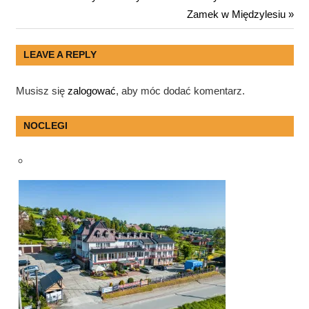
Nawigacja
Post:
Next
Zamek w Międzylesiu
wpisu
Post:
LEAVE A REPLY
Musisz się
zalogować
, aby móc dodać komentarz.
NOCLEGI