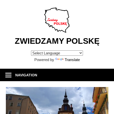
Skip
to
content
ZWIEDZAMY POLSKĘ
Atrakcje
turystyczne
Powered by
Translate
w
Polsce
NAVIGATION