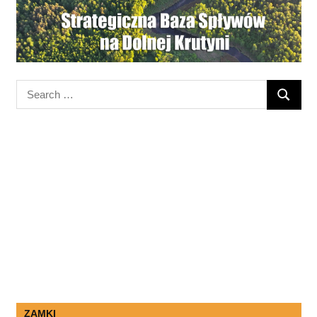
Search
SEARC
for:
ZAMKI