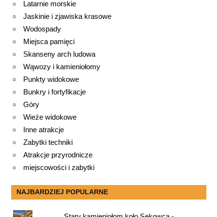
Latarnie morskie
Jaskinie i zjawiska krasowe
Wodospady
Miejsca pamięci
Skanseny arch ludowa
Wąwozy i kamieniołomy
Punkty widokowe
Bunkry i fortyfikacje
Góry
Wieże widokowe
Inne atrakcje
Zabytki techniki
Atrakcje przyrodnicze
miejscowości i zabytki
NAJBARDZIEJ POPULARNE
Stary kamieniołom koło Sękowca -