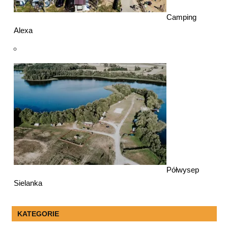
Camping
Alexa
Półwysep
Sielanka
KATEGORIE