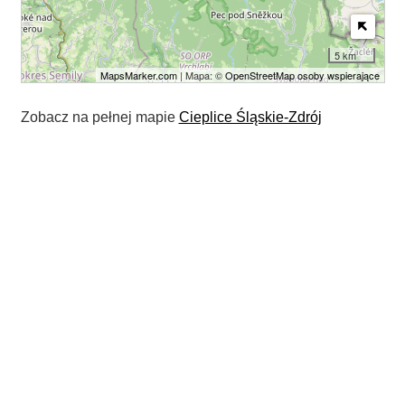
5 km
MapsMarker.com
| Mapa: ©
OpenStreetMap osoby wspierające
Zobacz na pełnej mapie
Cieplice Śląskie-Zdrój