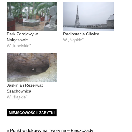
Park Zdrojowy w
Radiostacja Gliwice
Nałęczowie
W „śląskie"
W „lubelskie"
Jaskinia i Rezerwat
Szachownica
W „śląskie"
MIEJSCOWOŚCI I ZABYTKI
Previous
Punkt widokowy na Tworylne – Bieszczady