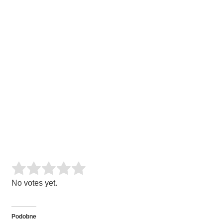
Rate this item:
SUBMIT RATING
No votes yet.
Podobne