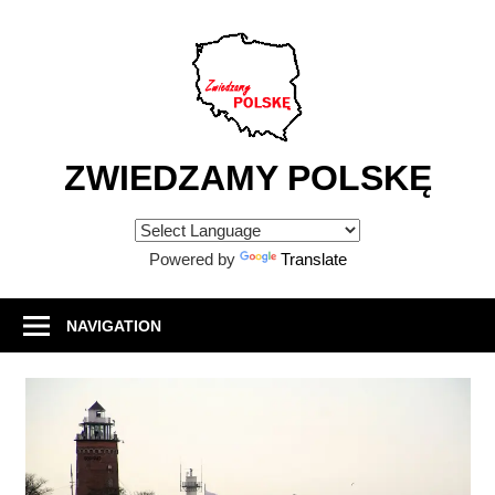
Skip
to
content
ZWIEDZAMY POLSKĘ
Atrakcje
turystyczne
Powered by
Translate
w
Polsce
NAVIGATION