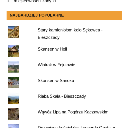
miejscowości i zabytki
NAJBARDZIEJ POPULARNE
Stary kamieniołom koło Sękowca -
Bieszczady
Skansen w Holi
Wiatrak w Fojutowie
Skansen w Sanoku
Riaba Skała - Bieszczady
Wąwóz Lipa na Pogórzu Kaczawskim
Drewniany kościół św. Leonarda Opata w