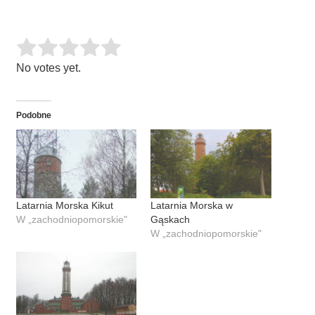
Rate this item:
SUBMIT RATING
No votes yet.
Podobne
Latarnia Morska Kikut
Latarnia Morska w
W „zachodniopomorskie"
Gąskach
W „zachodniopomorskie"