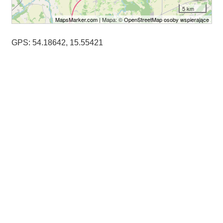
5 km
MapsMarker.com
| Mapa: ©
OpenStreetMap osoby wspierające
GPS: 54.18642, 15.55421