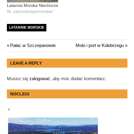
Latarnia Morska Niechorze
W „zachodniopomorskie"
LATARNIE MORSKIE
Nawigacja
Previous
Next
Pałac w Szczepanowie
Molo i port w Kołobrzegu
Post:
Post:
wpisu
LEAVE A REPLY
Musisz się
zalogować
, aby móc dodać komentarz.
NOCLEGI