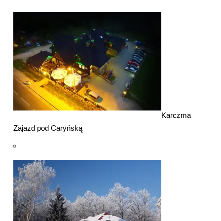
Karczma
Zajazd pod Caryńską