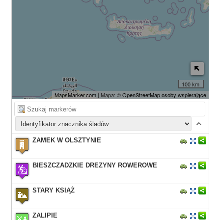
100 km
MapsMarker.com
| Mapa: ©
OpenStreetMap osoby wspierające
ZAMEK W OLSZTYNIE
BIESZCZADZKIE DREZYNY ROWEROWE
STARY KSIĄŻ
ZALIPIE