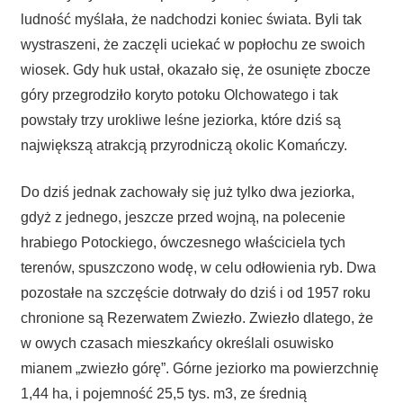
ludność myślała, że nadchodzi koniec świata. Byli tak
wystraszeni, że zaczęli uciekać w popłochu ze swoich
wiosek. Gdy huk ustał, okazało się, że osunięte zbocze
góry przegrodziło koryto potoku Olchowatego i tak
powstały trzy urokliwe leśne jeziorka, które dziś są
największą atrakcją przyrodniczą okolic Komańczy.
Do dziś jednak zachowały się już tylko dwa jeziorka,
gdyż z jednego, jeszcze przed wojną, na polecenie
hrabiego Potockiego, ówczesnego właściciela tych
terenów, spuszczono wodę, w celu odłowienia ryb. Dwa
pozostałe na szczęście dotrwały do dziś i od 1957 roku
chronione są Rezerwatem Zwiezło. Zwiezło dlatego, że
w owych czasach mieszkańcy określali osuwisko
mianem „zwiezło górę”. Górne jeziorko ma powierzchnię
1,44 ha, i pojemność 25,5 tys. m3, ze średnią