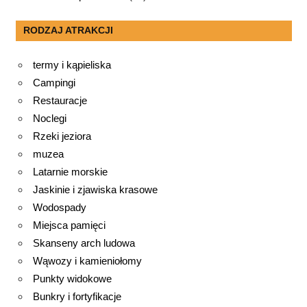
RODZAJ ATRAKCJI
termy i kąpieliska
Campingi
Restauracje
Noclegi
Rzeki jeziora
muzea
Latarnie morskie
Jaskinie i zjawiska krasowe
Wodospady
Miejsca pamięci
Skanseny arch ludowa
Wąwozy i kamieniołomy
Punkty widokowe
Bunkry i fortyfikacje