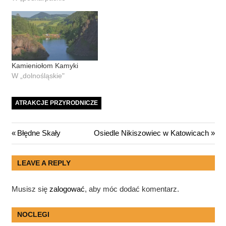
Kamieniołom Kamyki
W „dolnośląskie"
ATRAKCJE PRZYRODNICZE
Nawigacja
Previous
Next
Błędne Skały
Osiedle Nikiszowiec w Katowicach
Post:
Post:
wpisu
LEAVE A REPLY
Musisz się
zalogować
, aby móc dodać komentarz.
NOCLEGI