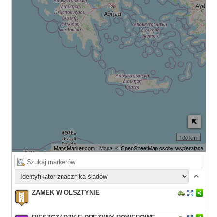
100 km
MapsMarker.com
| Mapa: ©
OpenStreetMap osoby wspierające
ZAMEK W OLSZTYNIE