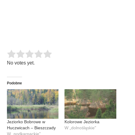
Rate this item:
SUBMIT RATING
No votes yet.
Podobne
Jeziorko Bobrowe w
Kolorowe Jeziorka
Huczwicach – Bieszczady
W „dolnośląskie"
W „podkarpackie"