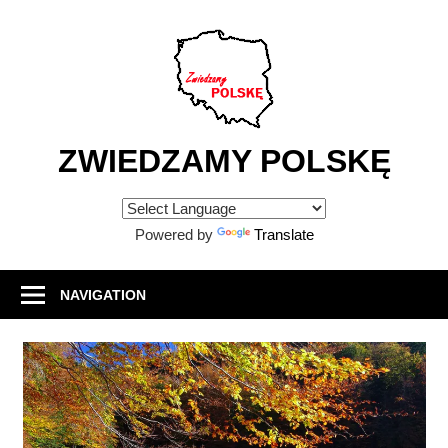
Skip
to
content
ZWIEDZAMY POLSKĘ
Atrakcje
turystyczne
Powered by
Translate
w
Polsce
NAVIGATION