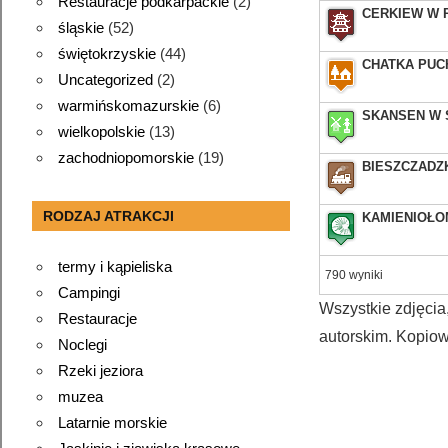
Restauracje podkarpackie
(2)
CERKIEW W 
śląskie
(52)
świętokrzyskie
(44)
CHATKA PUC
Uncategorized
(2)
warmińskomazurskie
(6)
SKANSEN W
wielkopolskie
(13)
zachodniopomorskie
(19)
BIESZCZADZ
RODZAJ ATRAKCJI
KAMIENIOŁO
termy i kąpieliska
790 wyniki
Campingi
Wszystkie zdjęcia
Restauracje
autorskim. Kopiow
Noclegi
Rzeki jeziora
muzea
Latarnie morskie