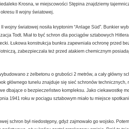
edaleko Krosna, w miejscowości Stępina znajdziemy tajemnicz
 okresu II wojny światowej.
II wojny światowej nosiła kryptonim “Anlage Süd”. Bunkier wy
acja Todt. Miał to być schron dla pociągów sztabowych Hitlera
ecki. Łukowa konstrukcja bunkra zapewniała ochronę przed b
lotniczą, zabezpieczała też przed atakiem chemicznym posiada
.
ybudowano z żelbetonu o grubości 2 metrów, a cały główny sc
Obok głównego tunelu znajduje się sieć schronów technicznych
owe dbające o bezpieczeństwo kompleksu. Jako ciekawostkę m
pnia 1941 roku w pociągu sztabowym miało tu miejsce spotkanie
towej schron był niedostępny, gdyż zajmowało go wojsko. Pote