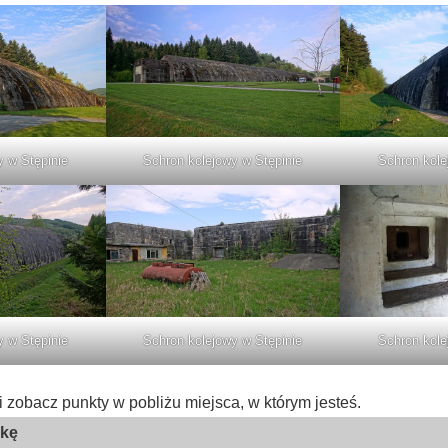
2
89
y w Stępinie
Schron kolejowy w Stępinie
Schron kole
y w Stępinie
Schron kolejowy w Stępinie
Schron kole
i zobacz punkty w pobliżu miejsca, w którym jesteś.
skę