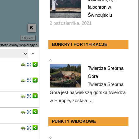
falochron w
Świnoujściu
2 października, 2021
100 km
BUNKRY I FORTYFIKACJE
tMap osoby wspierające
Twierdza Srebrna
Góra
Twierdza Srebrna
Góra jest największą górską twierdzą
w Europie, została …
PUNKTY WIDOKOWE