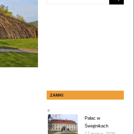
SEARCH
for:
ZAMKI
Pałac w
Świątnikach
17 marca, 2026