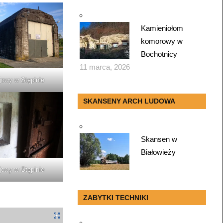
Kamieniołom
komorowy w
Bochotnicy
11 marca, 2026
jowy w Stępinie
SKANSENY ARCH LUDOWA
Skansen w
Białowieży
jowy w Stępinie
ZABYTKI TECHNIKI