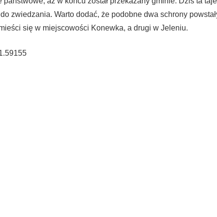
je państwowe, aż w końcu został przekazany gminie. Dziś ta ta
 do zwiedzania. Warto dodać, że podobne dwa schrony powstały
mieści się w miejscowości Konewka, a drugi w Jeleniu.
1.59155
95
19
46
142
85