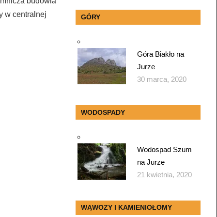
jemnicza budowla
 w centralnej
GÓRY
Góra Biakło na
Jurze
30 marca, 2020
WODOSPADY
Wodospad Szum
na Jurze
21 kwietnia, 2020
WĄWOZY I KAMIENIOŁOMY