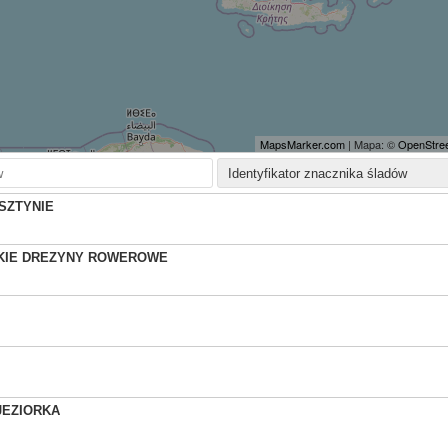
MapsMarker.com
| Mapa: ©
OpenStree
SZTYNIE
KIE DREZYNY ROWEROWE
Ż
JEZIORKA