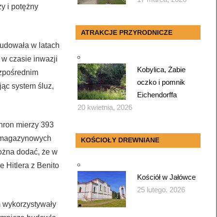
y i potężny
ATRAKCJE PRZYRODNICZE
budowała w latach
 w czasie inwazji
Kobylica, Żabie
ezpośrednim
oczko i pomnik
jąc system śluz,
Eichendorffa
20 kwietnia, 2026
hron mierzy 393
, magazynowych
KOŚCIOŁY DREWNIANE
ożna dodać, że w
 Hitlera z Benito
Kościół w Jałówce
25 lutego, 2026
m wykorzystywały