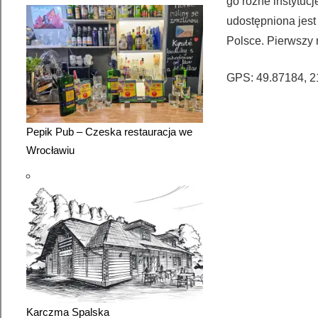
go różne instytuc
udostępniona jest
Polsce. Pierwszy 
GPS: 49.87184, 2
20
Pepik Pub – Czeska restauracja we
Wrocławiu
32
193
Karczma Spalska