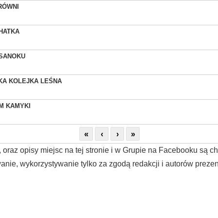
RÓWNI
HATKA
 SANOKU
KA KOLEJKA LEŚNA
M KAMYKI
«
‹
›
»
, oraz opisy miejsc na tej stronie i w Grupie na Facebooku są 
anie, wykorzystywanie tylko za zgodą redakcji i autorów prezent