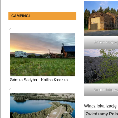
CAMPINGI
Schron kolejow
Górska Sadyba – Kotlina Kłodzka
Schron kolejow
Włącz lokalizację 
Zwiedzamy Pol