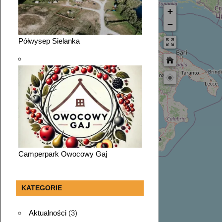
+
−
Półwysep Sielanka
Camperpark Owocowy Gaj
KATEGORIE
Aktualności
(3)