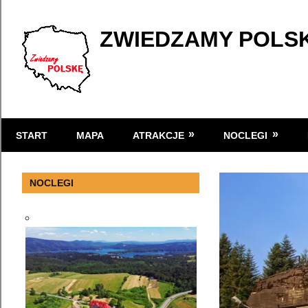
Skip
to
ZWIEDZAMY POLS
content
Atrakcje
turystyczne
START
MAPA
ATRAKCJE
NOCLEGI
w
Polsce
NOCLEGI