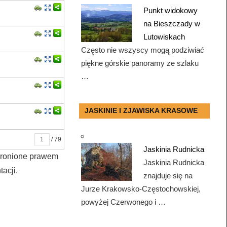
Punkt widokowy
na Bieszczady w
Lutowiskach
Często nie wszyscy mogą podziwiać
piękne górskie panoramy ze szlaku
…
JASKINIE I ZJAWISKA KRASOWE
/ 79
Jaskinia Rudnicka
chronione prawem
Jaskinia Rudnicka
acji.
znajduje się na
Jurze Krakowsko-Częstochowskiej,
powyżej Czerwonego i …