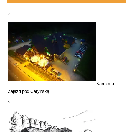
Karczma
Zajazd pod Caryńską