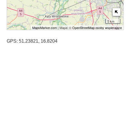
5 km
MapsMarker.com
| Mapa: ©
OpenStreetMap osoby wspierające
GPS: 51.23821, 16.8204