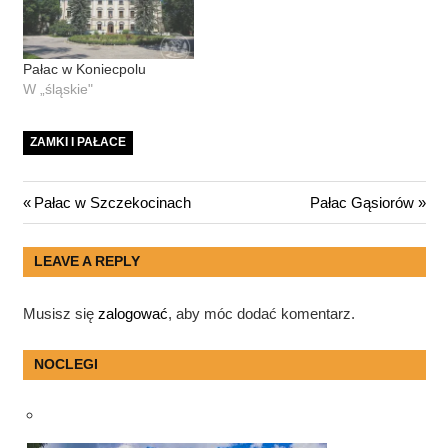
Pałac w Koniecpolu
W „śląskie"
ZAMKI I PAŁACE
Nawigacja
Previous
Next
Pałac w Szczekocinach
Pałac Gąsiorów
Post:
Post:
wpisu
LEAVE A REPLY
Musisz się
zalogować
, aby móc dodać komentarz.
NOCLEGI