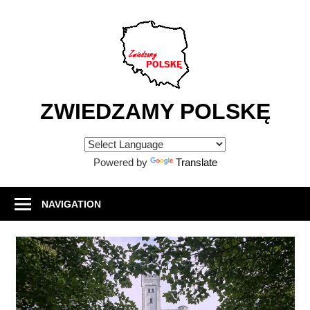
Skip
to
content
ZWIEDZAMY POLSKĘ
Atrakcje
turystyczne
Powered by
Translate
w
Polsce
NAVIGATION