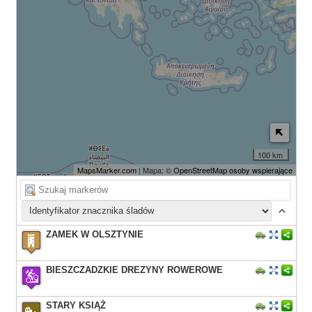
100 km
MapsMarker.com
| Mapa: ©
OpenStreetMap osoby wspierające
ZAMEK W OLSZTYNIE
BIESZCZADZKIE DREZYNY ROWEROWE
STARY KSIĄŻ