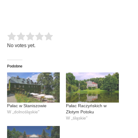
Rate this item:
SUBMIT RATING
No votes yet.
Podobne
Pałac w Staniszowie
Pałac Raczyńskich w
W „dolnośląskie"
Złotym Potoku
W „śląskie"