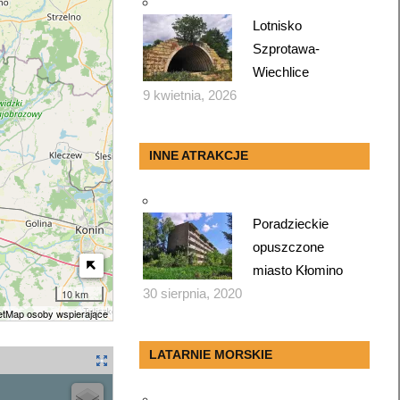
Lotnisko
Szprotawa-
Wiechlice
9 kwietnia, 2026
INNE ATRAKCJE
Poradzieckie
opuszczone
miasto Kłomino
30 sierpnia, 2020
10 km
tMap osoby wspierające
LATARNIE MORSKIE