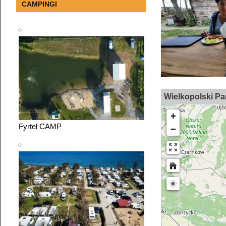
CAMPINGI
20
Wielkopolski Pa
+
Fyrtel CAMP
−
32
193