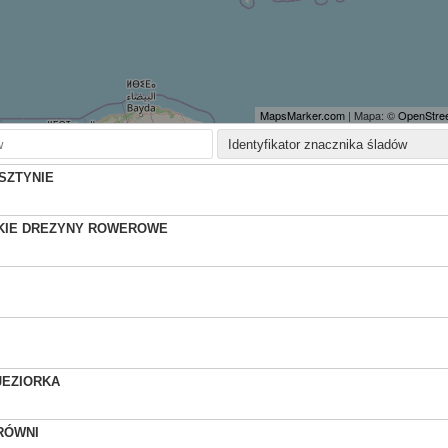
MapsMarker.com
| Mapa: ©
OpenStree
SZTYNIE
KIE DREZYNY ROWEROWE
Ż
JEZIORKA
RÓWNI