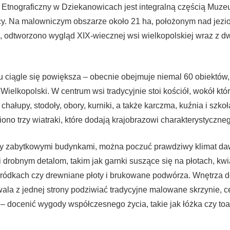
 Etnograficzny w Dziekanowicach jest integralną częścią Muz
cy. Na malowniczym obszarze około 21 ha, położonym nad jezi
 odtworzono wygląd XIX-wiecznej wsi wielkopolskiej wraz z d
 ciągle się powiększa – obecnie obejmuje niemal 60 obiektów,
Wielkopolski. W centrum wsi tradycyjnie stoi kościół, wokół któ
hałupy, stodoły, obory, kurniki, a także karczma, kuźnia i szko
ono trzy wiatraki, które dodają krajobrazowi charakterystyczne
y zabytkowymi budynkami, można poczuć prawdziwy klimat da
i drobnym detalom, takim jak garnki suszące się na płotach, kwi
ódkach czy drewniane płoty i brukowane podwórza. Wnętrza
ala z jednej strony podziwiać tradycyjne malowane skrzynie, c
 – docenić wygody współczesnego życia, takie jak łóżka czy toal