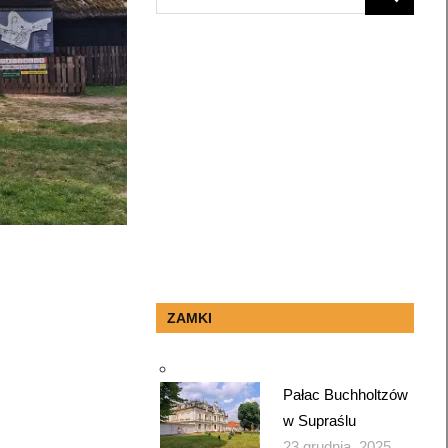
SEARCH
for:
ZAMKI
Pałac Buchholtzów
w Supraślu
23 grudnia, 2025