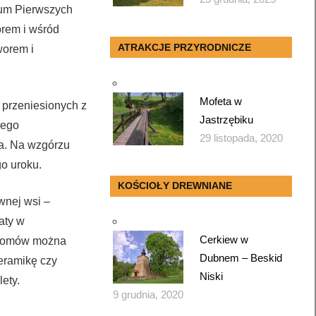
eum Pierwszych
orem i wśród
ATRAKCJE PRZYRODNICZE
worem i
Mofeta w
 przeniesionych z
Jastrzębiku
rego
29 listopada, 2020
ła. Na wzgórzu
go uroku.
KOŚCIOŁY DREWNIANE
wnej wsi –
aty w
Cerkiew w
 domów można
Dubnem – Beskid
eramikę czy
Niski
ety.
9 grudnia, 2020