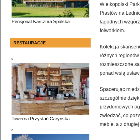
Wielkopolski Park
Piastów na Ledni
Pensjonat Karczma Spalska
łagodnych wzgórz,
folwarkiem.
RESTAURACJE
Kolekcja skansenu
różnych regionów 
rozmieszczone są c
ponad wsią ustawi
Spacerując międz
szczególnie dzięk
przydomowych ogr
zwiedzać, co pozw
Tawerna Przystań Caryńska
meble, a z drugiej