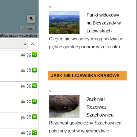
Punkt widokowy
na Bieszczady w
100 km
Lutowiskach
tMap osoby wspierające
Często nie wszyscy mogą podziwiać
piękne górskie panoramy ze szlaku
…
JASKINIE I ZJAWISKA KRASOWE
Jaskinia i
Rezerwat
Szachownica
Rezerwat geologiczny Szachownica
położony jest w województwie