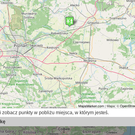
MapsMarker.com
| Mapa: ©
OpenStree
i zobacz punkty w pobliżu miejsca, w którym jesteś.
skę