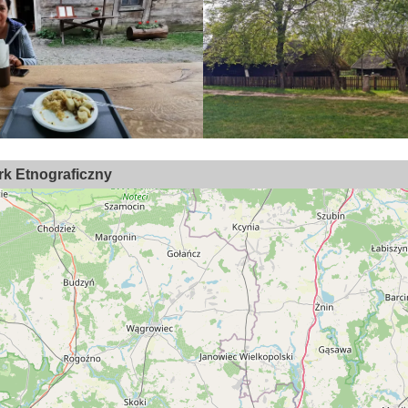
rk Etnograficzny
95
19
46
142
85
2
89