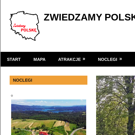
Skip
to
ZWIEDZAMY POLS
content
Atrakcje
turystyczne
START
MAPA
ATRAKCJE
NOCLEGI
w
Polsce
NOCLEGI