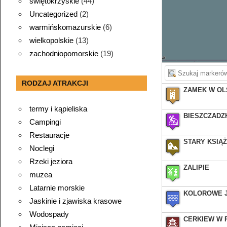
świętokrzyskie
(44)
Uncategorized
(2)
warmińskomazurskie
(6)
wielkopolskie
(13)
zachodniopomorskie
(19)
RODZAJ ATRAKCJI
ZAMEK W OL
termy i kąpieliska
BIESZCZADZ
Campingi
Restauracje
STARY KSIĄ
Noclegi
Rzeki jeziora
ZALIPIE
muzea
Latarnie morskie
KOLOROWE 
Jaskinie i zjawiska krasowe
Wodospady
CERKIEW W 