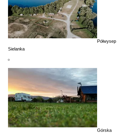
Półwysep
Sielanka
Górska