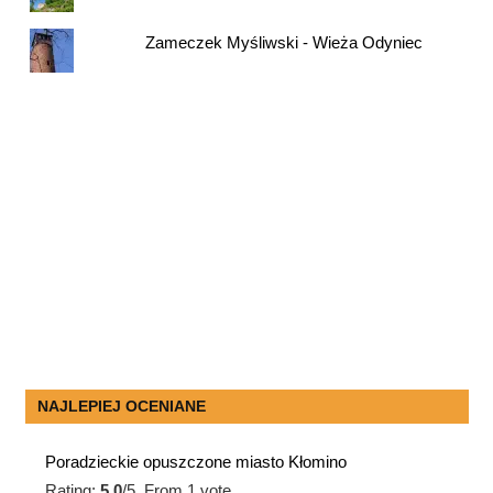
Zameczek Myśliwski - Wieża Odyniec
NAJLEPIEJ OCENIANE
Poradzieckie opuszczone miasto Kłomino
Rating:
5.0
/5. From 1 vote.