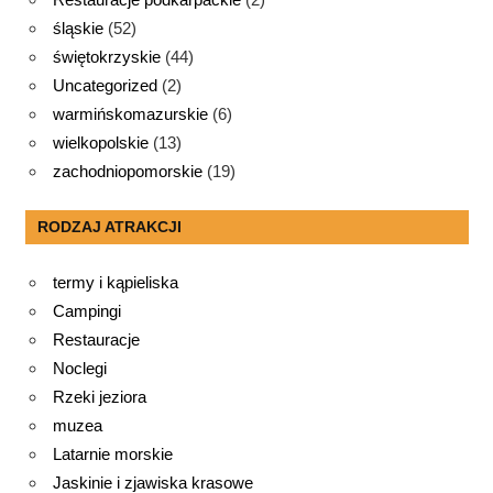
śląskie
(52)
świętokrzyskie
(44)
Uncategorized
(2)
warmińskomazurskie
(6)
wielkopolskie
(13)
zachodniopomorskie
(19)
RODZAJ ATRAKCJI
termy i kąpieliska
Campingi
Restauracje
Noclegi
Rzeki jeziora
muzea
Latarnie morskie
Jaskinie i zjawiska krasowe