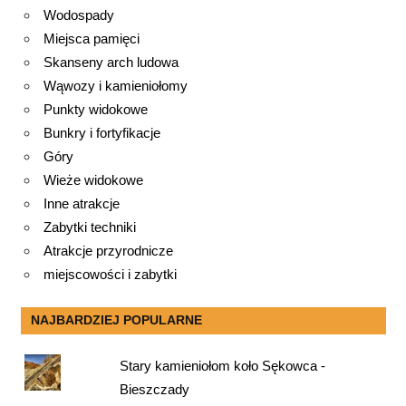
Wodospady
Miejsca pamięci
Skanseny arch ludowa
Wąwozy i kamieniołomy
Punkty widokowe
Bunkry i fortyfikacje
Góry
Wieże widokowe
Inne atrakcje
Zabytki techniki
Atrakcje przyrodnicze
miejscowości i zabytki
NAJBARDZIEJ POPULARNE
Stary kamieniołom koło Sękowca -
Bieszczady