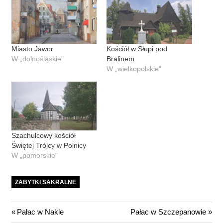
Miasto Jawor
Kościół w Słupi pod
W „dolnośląskie"
Bralinem
W „wielkopolskie"
Szachulcowy kościół
Świętej Trójcy w Polnicy
W „pomorskie"
ZABYTKI SAKRALNE
Nawigacja
Previous
Next
Pałac w Nakle
Pałac w Szczepanowie