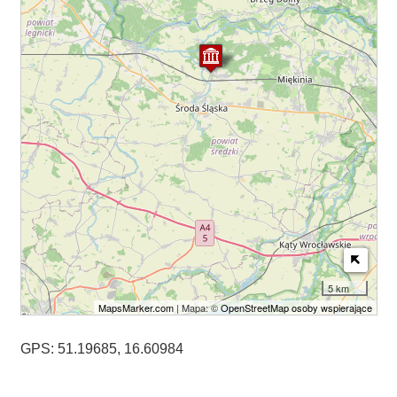
5 km
MapsMarker.com
| Mapa: ©
OpenStreetMap osoby wspierające
GPS: 51.19685, 16.60984