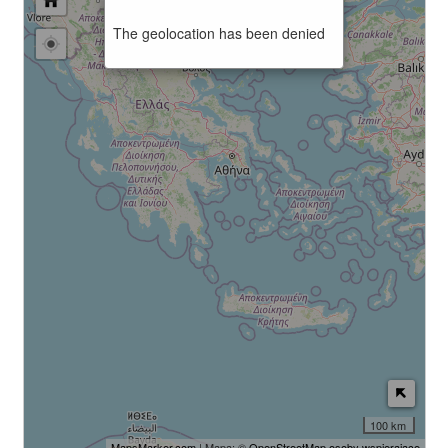
The geolocation has been denied
100 km
MapsMarker.com
| Mapa: ©
OpenStreetMap osoby wspierające