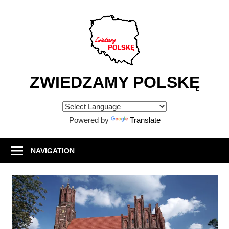
Skip
to
content
ZWIEDZAMY POLSKĘ
Atrakcje
turystyczne
Powered by
Translate
w
Polsce
NAVIGATION