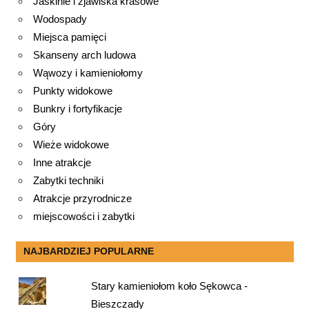
Jaskinie i zjawiska krasowe
Wodospady
Miejsca pamięci
Skanseny arch ludowa
Wąwozy i kamieniołomy
Punkty widokowe
Bunkry i fortyfikacje
Góry
Wieże widokowe
Inne atrakcje
Zabytki techniki
Atrakcje przyrodnicze
miejscowości i zabytki
NAJBARDZIEJ POPULARNE
Stary kamieniołom koło Sękowca -
Bieszczady