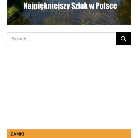
Search
SEARC
for:
ZAMKI