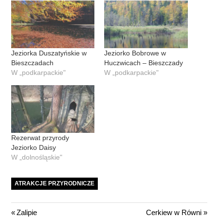
Jeziorka Duszatyńskie w
Jeziorko Bobrowe w
Bieszczadach
Huczwicach – Bieszczady
W „podkarpackie"
W „podkarpackie"
Rezerwat przyrody
Jeziorko Daisy
W „dolnośląskie"
ATRAKCJE PRZYRODNICZE
Nawigacja
Previous
Next
Zalipie
Cerkiew w Równi