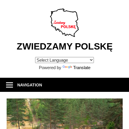
Skip
to
content
ZWIEDZAMY POLSKĘ
Atrakcje
turystyczne
Powered by
Translate
w
Polsce
NAVIGATION