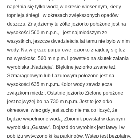
napełnia się tylko wodą w okresie wiosennym, kiedy
topnieją śniegi i w okresach zwiększonych opadów
deszczu. Znajdziemy tu żółte jeziorko położone jest na
wysokości 560 m n.p.n., i jest najmłodszym ze
wszystkich, jeszcze dwadzieścia lat temu nie było w nim
wody. Największe purpurowe jeziorko znajduję się też
na wysokości 560 m n.p.m. i powstało na skutek zalania
wyrobiska „Nadzieja”. Błękitne jeziorko zwane też
Szmaragdowym lub Lazurowym położone jest na
wysokości 635 m n.p.m..Kolor wody zawdzięcza
związkom miedzi. Ostatnie jeziorko Zielone położone
jest najwyżej bo na 730 m n.p.m. Jest to jeziorko
okresowe, więc gdy jest sucho nie ma co liczyć, że
będzie wypełnione wodą. Zbiornik powstał w dawnym
wyrobisku „Gustaw”. Dojazd do wyrobisk jest łatwy i w
pobliżu wytyczono kilka parkingów. Wstęp jest bezpłatny,