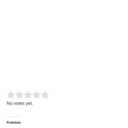
Rate this item:
SUBMIT RATING
No votes yet.
Podobne