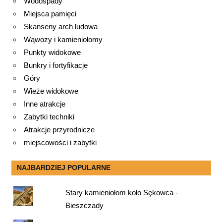
Wodospady
Miejsca pamięci
Skanseny arch ludowa
Wąwozy i kamieniołomy
Punkty widokowe
Bunkry i fortyfikacje
Góry
Wieże widokowe
Inne atrakcje
Zabytki techniki
Atrakcje przyrodnicze
miejscowości i zabytki
NAJBARDZIEJ POPULARNE
Stary kamieniołom koło Sękowca -
Bieszczady