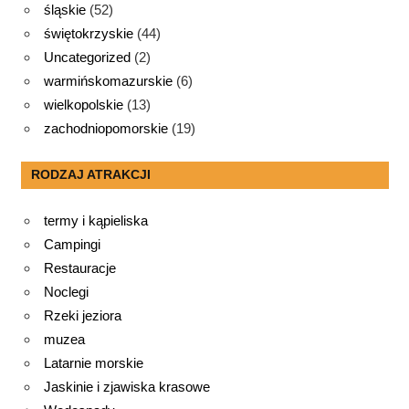
śląskie
(52)
świętokrzyskie
(44)
Uncategorized
(2)
warmińskomazurskie
(6)
wielkopolskie
(13)
zachodniopomorskie
(19)
RODZAJ ATRAKCJI
termy i kąpieliska
Campingi
Restauracje
Noclegi
Rzeki jeziora
muzea
Latarnie morskie
Jaskinie i zjawiska krasowe