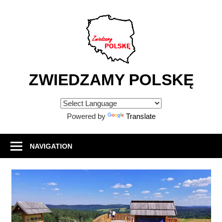
Skip
to
content
ZWIEDZAMY POLSKĘ
Atrakcje
turystyczne
Powered by
Translate
w
Polsce
NAVIGATION