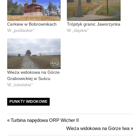
Cerkiew w Bobrownikach
Trójstyk granic Jaworzynka
W „podlaskie"
W „śląskie"
Wieża widokowa na Górze
Grabowickiej w Suścu
W „lubelskie"
PUNKTY WIDOKOWE
Nawigacja
Previous
Turbina napędowa ORP Wicher II
Post:
Next
Wieża widokowa na Górze Iwa
wpisu
Post: