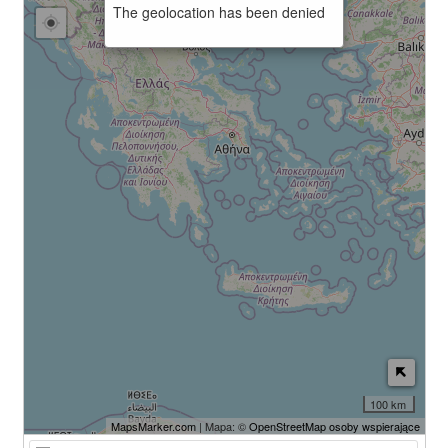
The geolocation has been denied
100 km
MapsMarker.com
| Mapa: ©
OpenStreetMap osoby wspierające