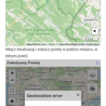
5 km
MapsMarker.com
| Mapa: ©
OpenStreetMap osoby wspierające
Włącz lokalizację i zobacz punkty w pobliżu miejsca, w
którym jesteś.
Zwiedzamy Polskę
+
−
×
Geolocation error