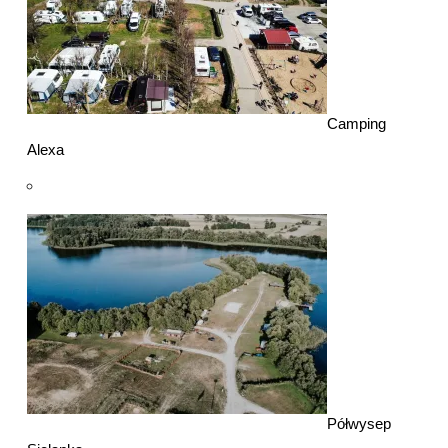
Camping
Alexa
Półwysep