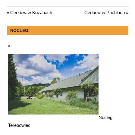
Nawigacja
Previous
Next
Cerkiew w Kożanach
Cerkiew w Puchłach
Post:
Post:
wpisu
NOCLEGI
Noclegi
Terebowiec