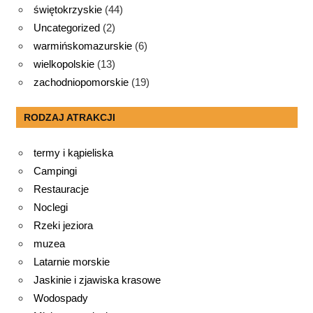
świętokrzyskie
(44)
Uncategorized
(2)
warmińskomazurskie
(6)
wielkopolskie
(13)
zachodniopomorskie
(19)
RODZAJ ATRAKCJI
termy i kąpieliska
Campingi
Restauracje
Noclegi
Rzeki jeziora
muzea
Latarnie morskie
Jaskinie i zjawiska krasowe
Wodospady