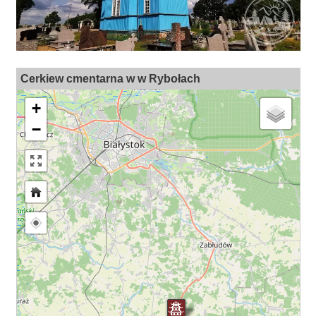
Cerkiew cmentarna w w Rybołach
+
−