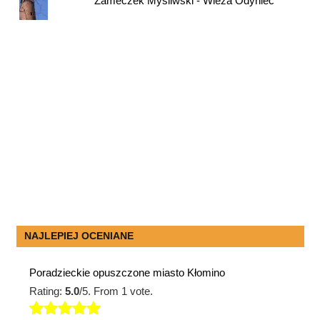
Zameczek Myśliwski - Wieża Odyniec
NAJLEPIEJ OCENIANE
Poradzieckie opuszczone miasto Kłomino
Rating:
5.0
/5. From 1 vote.