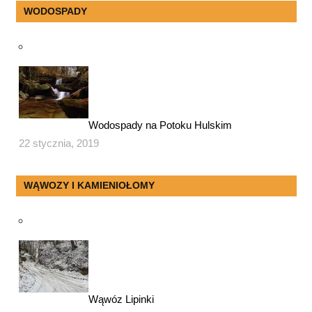
WODOSPADY
Wodospady na Potoku Hulskim
22 stycznia, 2019
WĄWOZY I KAMIENIOŁOMY
Wąwóz Lipinki