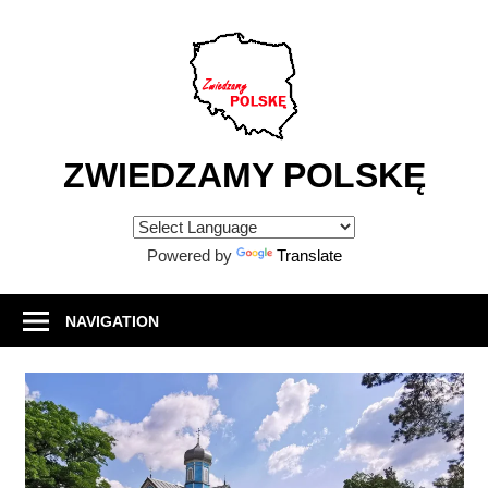
Skip
to
content
ZWIEDZAMY POLSKĘ
Atrakcje
turystyczne
Powered by
Translate
w
Polsce
NAVIGATION