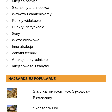
Miejsca pamięci
Skanseny arch ludowa
Wąwozy i kamieniołomy
Punkty widokowe
Bunkry i fortyfikacje
Góry
Wieże widokowe
Inne atrakcje
Zabytki techniki
Atrakcje przyrodnicze
miejscowości i zabytki
NAJBARDZIEJ POPULARNE
Stary kamieniołom koło Sękowca -
Bieszczady
Skansen w Holi