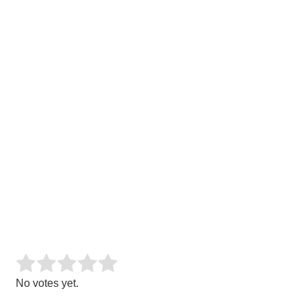
Rate this item:
SUBMIT RATING
No votes yet.