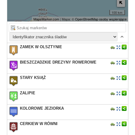
100 km
MapsMarker.com
| Mapa: ©
OpenStreetMap osoby wspierające
ZAMEK W OLSZTYNIE
BIESZCZADZKIE DREZYNY ROWEROWE
STARY KSIĄŻ
ZALIPIE
KOLOROWE JEZIORKA
CERKIEW W RÓWNI