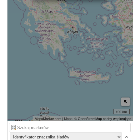
100 km
MapsMarker.com
| Mapa: ©
OpenStreetMap osoby wspierające