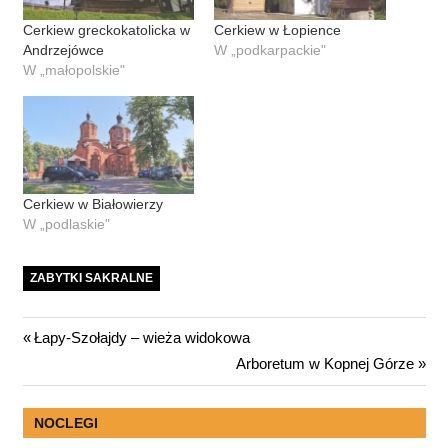
Cerkiew greckokatolicka w
Cerkiew w Łopience
Andrzejówce
W „podkarpackie"
W „małopolskie"
Cerkiew w Białowierzy
W „podlaskie"
ZABYTKI SAKRALNE
Nawigacja
Previous
Łapy-Szołajdy – wieża widokowa
Post:
Next
Arboretum w Kopnej Górze
wpisu
Post:
NOCLEGI