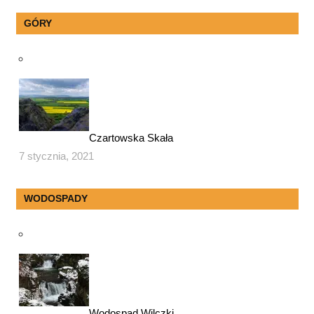
GÓRY
Czartowska Skała
7 stycznia, 2021
WODOSPADY
Wodospad Wilczki