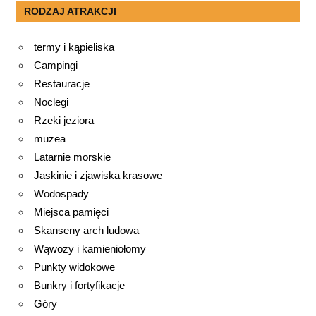
RODZAJ ATRAKCJI
termy i kąpieliska
Campingi
Restauracje
Noclegi
Rzeki jeziora
muzea
Latarnie morskie
Jaskinie i zjawiska krasowe
Wodospady
Miejsca pamięci
Skanseny arch ludowa
Wąwozy i kamieniołomy
Punkty widokowe
Bunkry i fortyfikacje
Góry