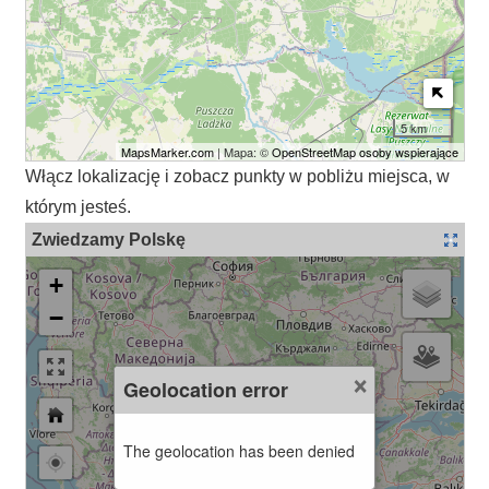
5 km
MapsMarker.com
| Mapa: ©
OpenStreetMap osoby wspierające
Włącz lokalizację i zobacz punkty w pobliżu miejsca, w
którym jesteś.
Zwiedzamy Polskę
+
−
×
Geolocation error
The geolocation has been denied