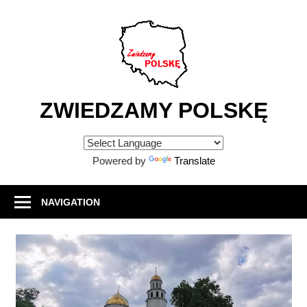
Skip
to
content
ZWIEDZAMY POLSKĘ
Atrakcje
turystyczne
Powered by
Translate
w
Polsce
NAVIGATION