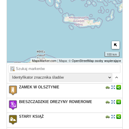
100 km
MapsMarker.com
| Mapa: ©
OpenStreetMap osoby wspierające
ZAMEK W OLSZTYNIE
BIESZCZADZKIE DREZYNY ROWEROWE
STARY KSIĄŻ