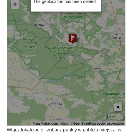
The geolocation has been denied
5 km
MapsMarker.com
| Mapa: ©
OpenStreetMap osoby wspierające
Włącz lokalizację i zobacz punkty w pobliżu miejsca, w