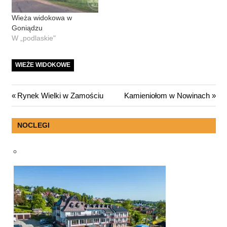
Wieża widokowa w
Goniądzu
W „podlaskie"
WIEŻE WIDOKOWE
Nawigacja
Previous
Next
Rynek Wielki w Zamościu
Kamieniołom w Nowinach
Post:
Post:
wpisu
NOCLEGI