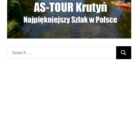
Search
SEARC
for: