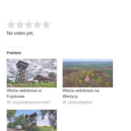
Rate this item:
SUBMIT RATING
No votes yet.
Podobne
Wieża widokowa w
Wieża widokowa na
Fojutowie
Wieżycy
W „kujawskopomorskie"
W „dolnośląskie"