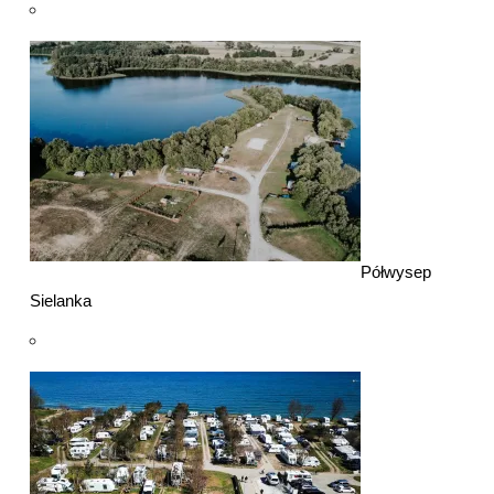
Półwysep
Sielanka