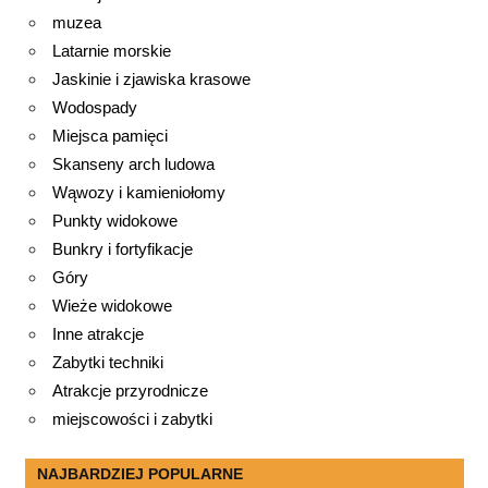
muzea
Latarnie morskie
Jaskinie i zjawiska krasowe
Wodospady
Miejsca pamięci
Skanseny arch ludowa
Wąwozy i kamieniołomy
Punkty widokowe
Bunkry i fortyfikacje
Góry
Wieże widokowe
Inne atrakcje
Zabytki techniki
Atrakcje przyrodnicze
miejscowości i zabytki
NAJBARDZIEJ POPULARNE