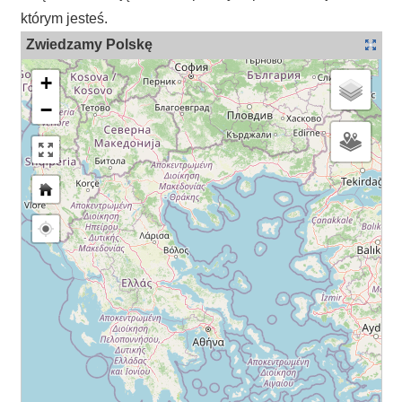
którym jesteś.
Zwiedzamy Polskę
+
−