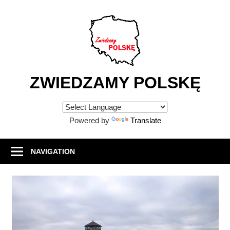
Skip
to
content
ZWIEDZAMY POLSKĘ
Atrakcje
turystyczne
Powered by
Translate
w
Polsce
NAVIGATION