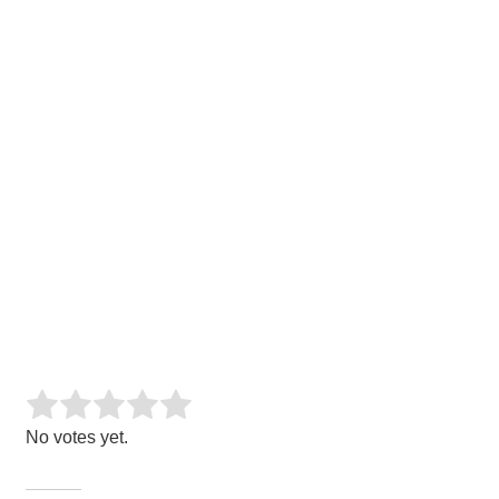
Rate this item:
SUBMIT RATING
No votes yet.