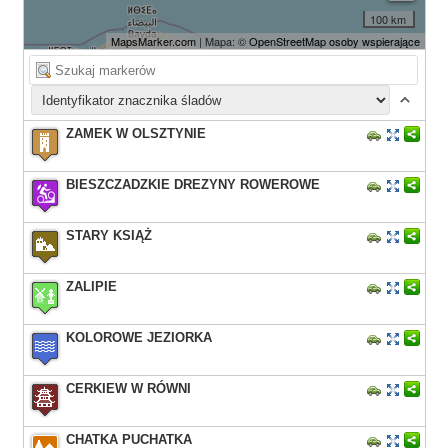
100 km
MapsMarker.com
| Mapa: ©
OpenStreetMap osoby wspierające
ZAMEK W OLSZTYNIE
BIESZCZADZKIE DREZYNY ROWEROWE
STARY KSIĄŻ
ZALIPIE
KOLOROWE JEZIORKA
CERKIEW W RÓWNI
CHATKA PUCHATKA