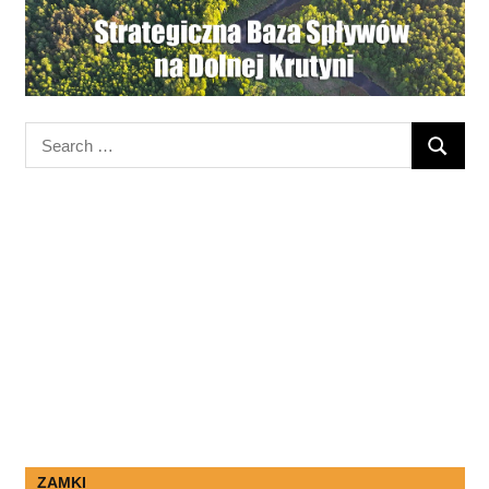
Search
SEARC
for:
ZAMKI