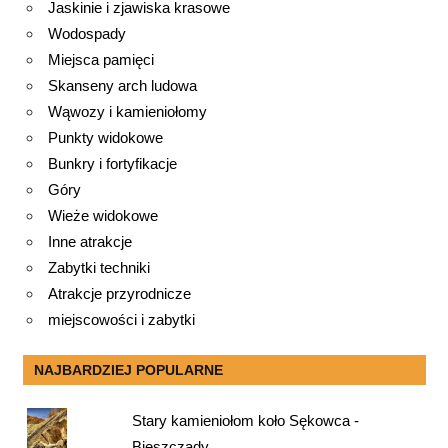
Jaskinie i zjawiska krasowe
Wodospady
Miejsca pamięci
Skanseny arch ludowa
Wąwozy i kamieniołomy
Punkty widokowe
Bunkry i fortyfikacje
Góry
Wieże widokowe
Inne atrakcje
Zabytki techniki
Atrakcje przyrodnicze
miejscowości i zabytki
NAJBARDZIEJ POPULARNE
Stary kamieniołom koło Sękowca -
Bieszczady