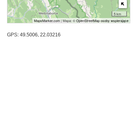
5 km
MapsMarker.com
| Mapa: ©
OpenStreetMap osoby wspierające
GPS: 49.5006, 22.03216