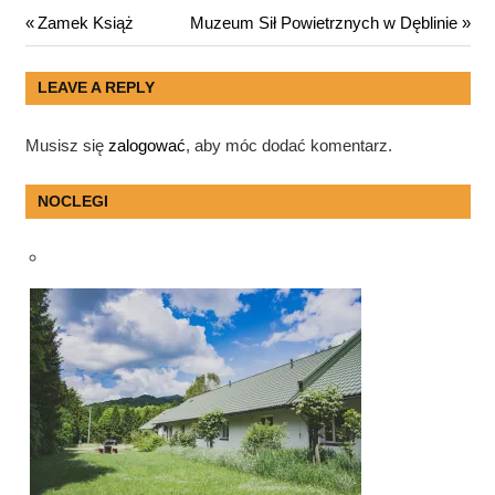
Nawigacja
Previous
Next
Zamek Książ
Muzeum Sił Powietrznych w Dęblinie
Post:
Post:
wpisu
LEAVE A REPLY
Musisz się
zalogować
, aby móc dodać komentarz.
NOCLEGI