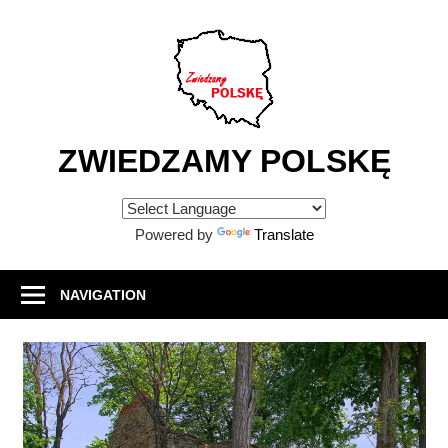
Skip
to
content
ZWIEDZAMY POLSKĘ
Atrakcje
turystyczne
Powered by
Translate
w
Polsce
NAVIGATION