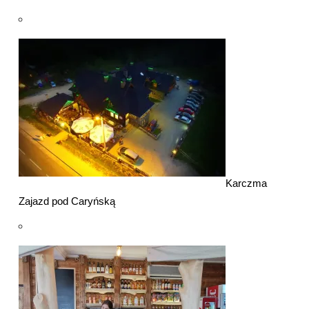
Karczma
Zajazd pod Caryńską