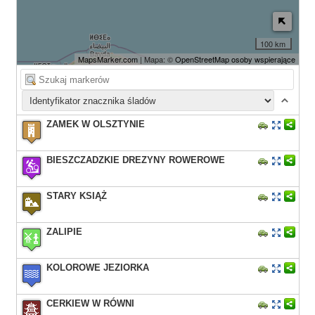
100 km
MapsMarker.com
| Mapa: ©
OpenStreetMap osoby wspierające
ZAMEK W OLSZTYNIE
BIESZCZADZKIE DREZYNY ROWEROWE
STARY KSIĄŻ
ZALIPIE
KOLOROWE JEZIORKA
CERKIEW W RÓWNI