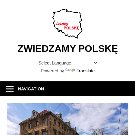
Skip
to
content
ZWIEDZAMY POLSKĘ
Atrakcje
turystyczne
Powered by
Translate
w
Polsce
NAVIGATION