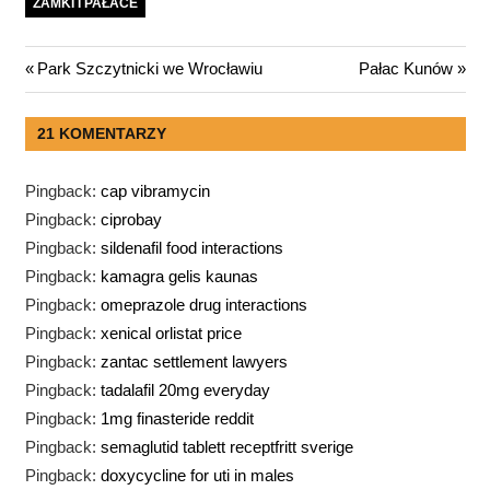
ZAMKI I PAŁACE
Nawigacja
Previous
Next
Park Szczytnicki we Wrocławiu
Pałac Kunów
Post:
Post:
wpisu
21 KOMENTARZY
Pingback:
cap vibramycin
Pingback:
ciprobay
Pingback:
sildenafil food interactions
Pingback:
kamagra gelis kaunas
Pingback:
omeprazole drug interactions
Pingback:
xenical orlistat price
Pingback:
zantac settlement lawyers
Pingback:
tadalafil 20mg everyday
Pingback:
1mg finasteride reddit
Pingback:
semaglutid tablett receptfritt sverige
Pingback:
doxycycline for uti in males