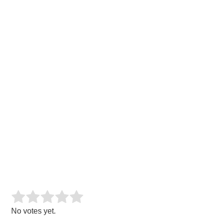
Rate this item:
SUBMIT RATING
No votes yet.