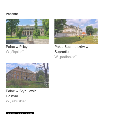
Podobne
Pałac w Pilicy
Pałac Buchholtzów w
W „śląskie"
Supraślu
W „podlaskie"
Pałac w Stypułowie
Dolnym
W „lubuskie"