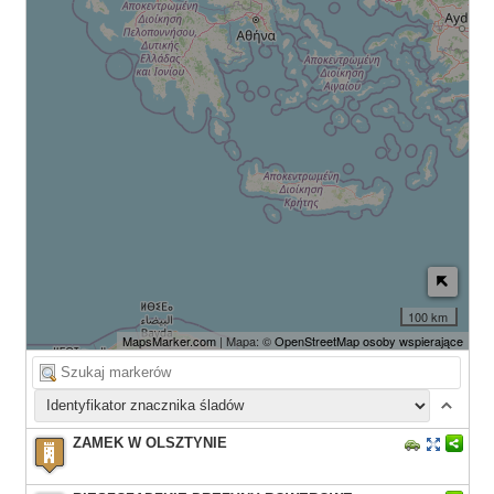
100 km
MapsMarker.com
| Mapa: ©
OpenStreetMap osoby wspierające
ZAMEK W OLSZTYNIE