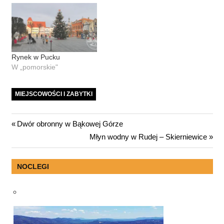
Rynek w Pucku
W „pomorskie"
MIEJSCOWOŚCI I ZABYTKI
Nawigacja
Previous
Dwór obronny w Bąkowej Górze
Post:
Next
Młyn wodny w Rudej – Skierniewice
wpisu
Post:
NOCLEGI