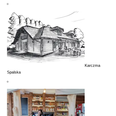
Karczma
Spalska