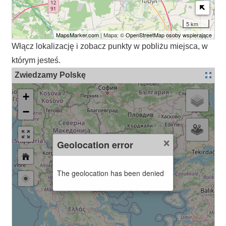
5 km
MapsMarker.com
| Mapa: ©
OpenStreetMap osoby wspierające
Włącz lokalizację i zobacz punkty w pobliżu miejsca, w
którym jesteś.
Zwiedzamy Polskę
+
−
×
Geolocation error
The geolocation has been denied