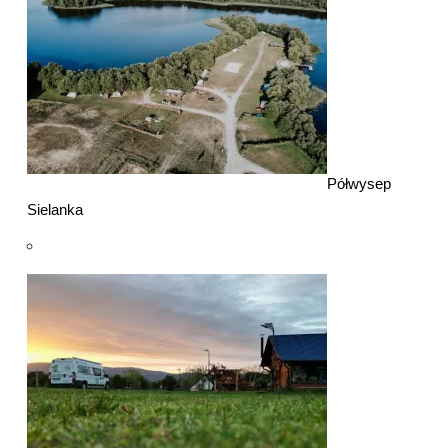
Półwysep
Sielanka