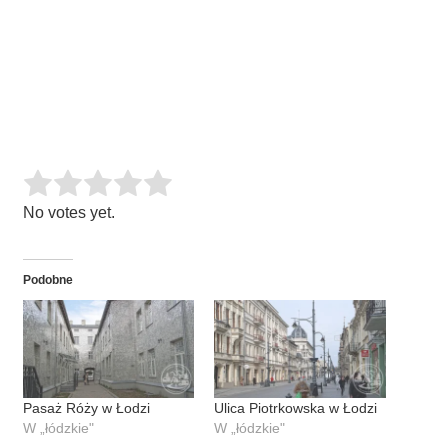
Rate this item:
SUBMIT RATING
No votes yet.
Podobne
Pasaż Róży w Łodzi
Ulica Piotrkowska w Łodzi
W „łódzkie"
W „łódzkie"