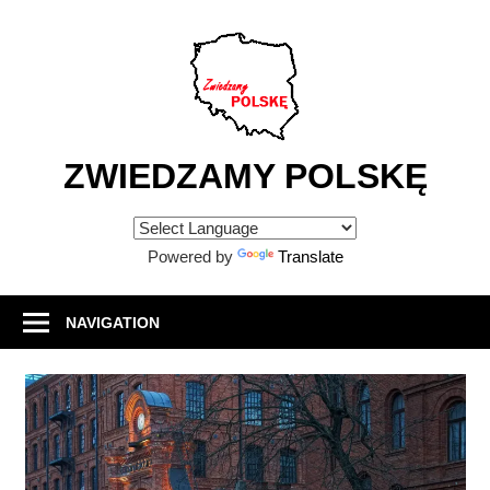
Skip
to
content
ZWIEDZAMY POLSKĘ
Atrakcje
turystyczne
Powered by
Translate
w
Polsce
NAVIGATION