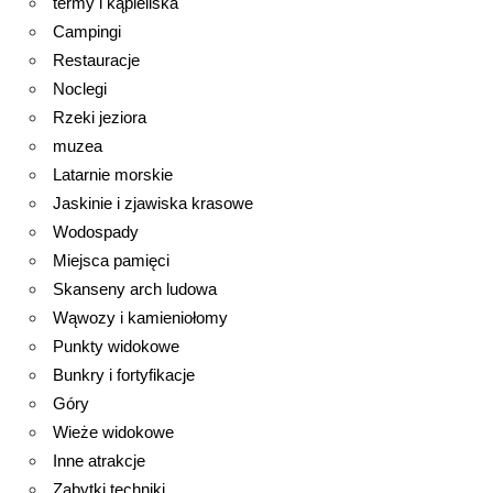
termy i kąpieliska
Campingi
Restauracje
Noclegi
Rzeki jeziora
muzea
Latarnie morskie
Jaskinie i zjawiska krasowe
Wodospady
Miejsca pamięci
Skanseny arch ludowa
Wąwozy i kamieniołomy
Punkty widokowe
Bunkry i fortyfikacje
Góry
Wieże widokowe
Inne atrakcje
Zabytki techniki