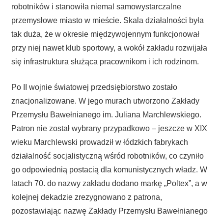
robotników i stanowiła niemal samowystarczalne
przemysłowe miasto w mieście. Skala działalności była
tak duża, że w okresie międzywojennym funkcjonował
przy niej nawet klub sportowy, a wokół zakładu rozwijała
się infrastruktura służąca pracownikom i ich rodzinom.
Po II wojnie światowej przedsiębiorstwo zostało
znacjonalizowane. W jego murach utworzono Zakłady
Przemysłu Bawełnianego im. Juliana Marchlewskiego.
Patron nie został wybrany przypadkowo – jeszcze w XIX
wieku Marchlewski prowadził w łódzkich fabrykach
działalność socjalistyczną wśród robotników, co czyniło
go odpowiednią postacią dla komunistycznych władz. W
latach 70. do nazwy zakładu dodano markę „Poltex”, a w
kolejnej dekadzie zrezygnowano z patrona,
pozostawiając nazwę Zakłady Przemysłu Bawełnianego