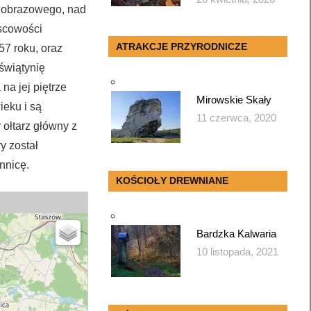
ajobrazowego, nad
jscowości
ATRAKCJE PRZYRODNICZE
57 roku, oraz
świątynię
na jej piętrze
Mirowskie Skały
ieku i są
11 czerwca, 2020
 ołtarz główny z
y został
nnicę.
KOŚCIOŁY DREWNIANE
Bardzka Kalwaria
10 listopada, 2021