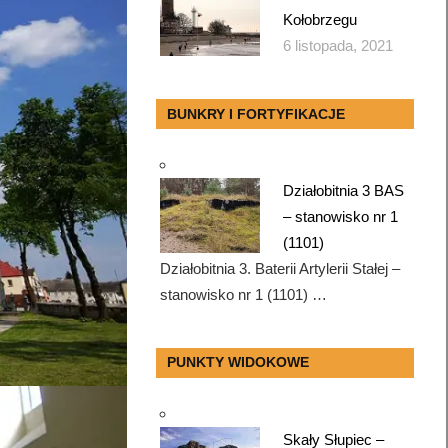
Kołobrzegu
6 listopada, 2021
BUNKRY I FORTYFIKACJE
Działobitnia 3 BAS
– stanowisko nr 1
(1101)
Działobitnia 3. Baterii Artylerii Stałej –
stanowisko nr 1 (1101) …
PUNKTY WIDOKOWE
Skały Słupiec –