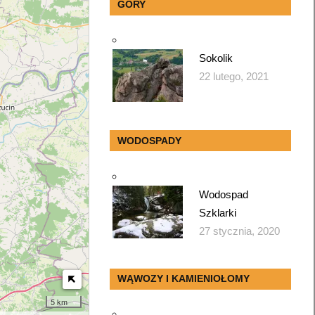
GÓRY
Sokolik
22 lutego, 2021
WODOSPADY
Wodospad
Szklarki
27 stycznia, 2020
WĄWOZY I KAMIENIOŁOMY
5 km