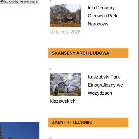
tMap osoby wspierające
Igła Deotymy –
Ojcowski Park
Narodowy
10 lutego, 2026
SKANSENY ARCH LUDOWA
Kaszubski Park
Etnograficzny we
Wdzydzach
Kiszewskich
ZABYTKI TECHNIKI