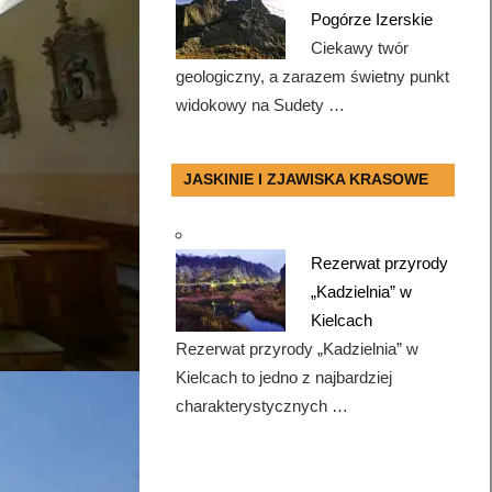
Pogórze Izerskie
Ciekawy twór
geologiczny, a zarazem świetny punkt
widokowy na Sudety …
JASKINIE I ZJAWISKA KRASOWE
Rezerwat przyrody
„Kadzielnia” w
Kielcach
Rezerwat przyrody „Kadzielnia” w
Kielcach to jedno z najbardziej
charakterystycznych …