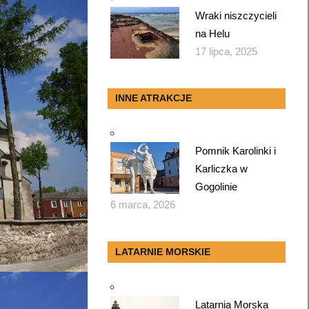
Wraki niszczycieli
na Helu
17 lipca, 2025
INNE ATRAKCJE
Pomnik Karolinki i
Karliczka w
Gogolinie
6 marca, 2026
LATARNIE MORSKIE
Latarnia Morska