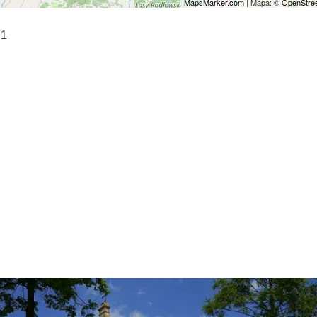
MapsMarker.com
| Mapa: ©
OpenStree
71