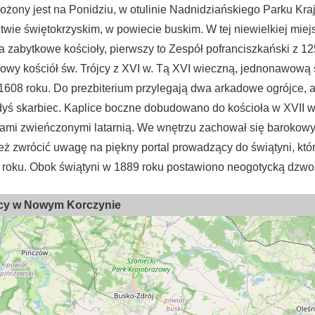
żony jest na Ponidziu, w otulinie Nadnidziańskiego Parku Kr
wie świętokrzyskim, w powiecie buskim. W tej niewielkiej mie
 zabytkowe kościoły, pierwszy to Zespół pofranciszkański z 12
wy kościół św. Trójcy z XVI w. Tą XVI wieczną, jednonawową 
08 roku. Do prezbiterium przylegają dwa arkadowe ogrójce, a 
dyś skarbiec. Kaplice boczne dobudowano do kościoła w XVII w
łami zwieńczonymi latarnią. We wnętrzu zachował się barokowy
też zwrócić uwagę na piękny portal prowadzący do świątyni, któr
roku. Obok świątyni w 1889 roku postawiono neogotycką dzwo
ójcy w Nowym Korczynie