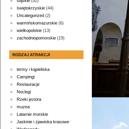
śląskie
(52)
świętokrzyskie
(44)
Uncategorized
(2)
warmińskomazurskie
(6)
wielkopolskie
(13)
zachodniopomorskie
(19)
RODZAJ ATRAKCJI
termy i kąpieliska
Campingi
Restauracje
Noclegi
Rzeki jeziora
muzea
Latarnie morskie
Jaskinie i zjawiska krasowe