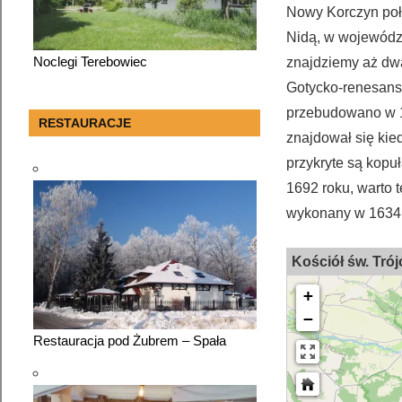
Nowy Korczyn poło
Nidą, w województ
Noclegi Terebowiec
znajdziemy aż dwa
Gotycko-renesanso
przebudowano w 16
RESTAURACJE
znajdował się kie
przykryte są kopu
1692 roku, warto 
wykonany w 1634 
Kościół św. Tr
+
−
Restauracja pod Żubrem – Spała